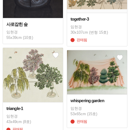
together-3
사로잡힌 숲
임현경
임현경
30x107cm (변형 15호)
55x39cm (10호)
판매됨
whispering garden
triangle-1
임현경
53x65cm (15호)
임현경
판매됨
43x49cm (8호)
판매됨