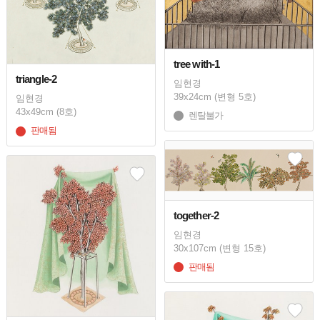
tree with-1
triangle-2
임현경
39x24cm (변형 5호)
임현경
43x49cm (8호)
렌탈불가
판매됨
together-2
임현경
30x107cm (변형 15호)
판매됨