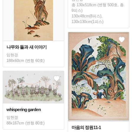
총 130x518cm (변형 500호, 총
9피스)
130x48cm(8피스),
130x130cm(1피스)
나무와 돌과 새 이야기
임현경
188x60cm (변형 60호)
whispering garden
임현경
88x167cm (변형 80호)
마음의 정원11-1