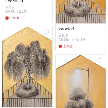
나무 이야기
임현경
53x43cm (10호)
판매됨
tree with-4
임현경
43x28cm (변형 8호)
판매됨