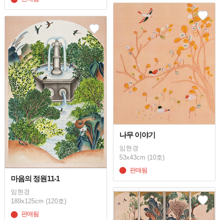
나무 이야기
임현경
53x43cm (10호)
판매됨
마음의 정원11-1
임현경
189x125cm (120호)
판매됨