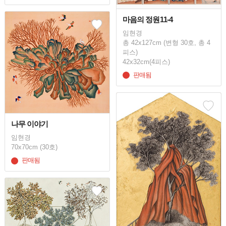
마음의 정원11-4
임현경
총 42x127cm (변형 30호, 총 4
피스)
42x32cm(4피스)
판매됨
나무 이야기
임현경
70x70cm (30호)
판매됨