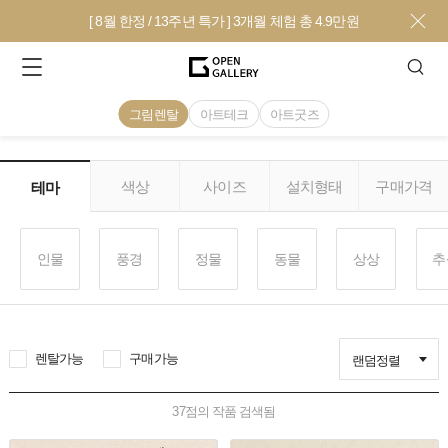
[ 8월 한정 / 13주년 특가 ] 3개월 체험 총 4.9만원
그림렌탈
아트테크
아트굿즈
색상
사이즈
설치형태
구매가격
테마
인물
풍경
정물
동물
상상
추
렌탈가능
구매가능
랜덤정렬
37
점의 작품 검색됨