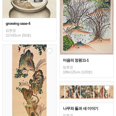
growing vase-4
임현경
117x91cm (50호)
마음의 정원11-1
임현경
189x125cm (120호)
나무와 돌과 새 이야기
임현경