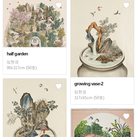
half garden
임현경
90x117cm (50호)
growing vase-2
임현경
117x91cm (50호)