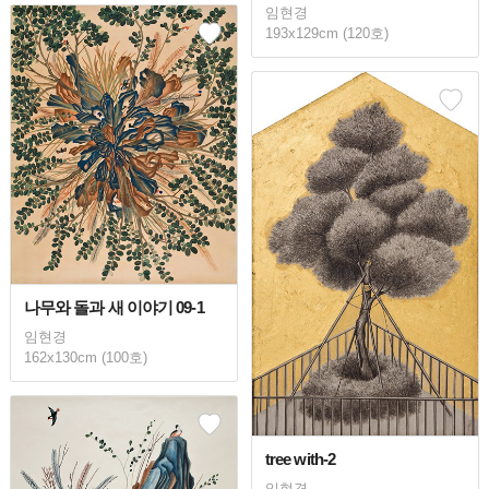
임현경
193x129cm (120호)
나무와 돌과 새 이야기 09-1
임현경
162x130cm (100호)
tree with-2
임현경