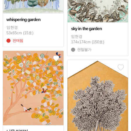
whispering garden
임현경
sky in the garden
53x65cm (15호)
임현경
판매됨
174x174cm (150호)
렌탈불가