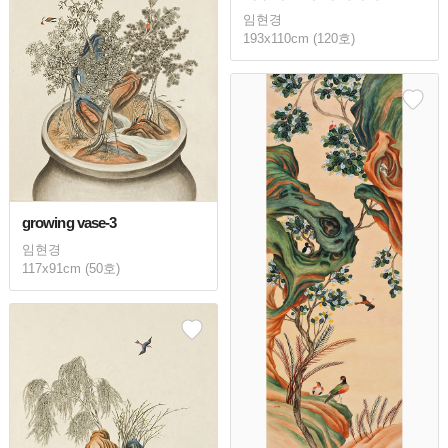
임현경
193x110cm (120호)
growing vase-3
임현경
117x91cm (50호)