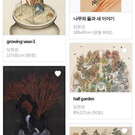
나무와 돌과 새 이야기
임현경
188x60cm (변형 60호)
growing vase-1
임현경
117x91cm (50호)
half garden
임현경
90x117cm (50호)