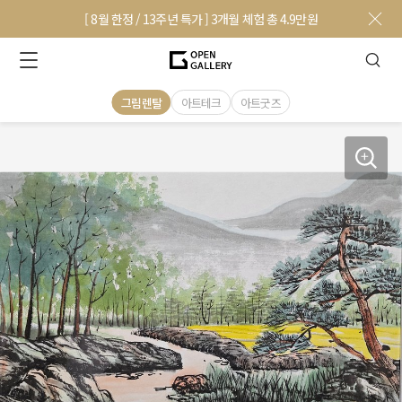
[ 8월 한정 / 13주년 특가 ] 3개월 체험 총 4.9만원
그림렌탈
아트테크
아트굿즈