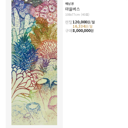
배남경
마을버스
108x77cm (40호)
렌탈
120,000
원/월
16,334
원/월
구매
8,000,000
원