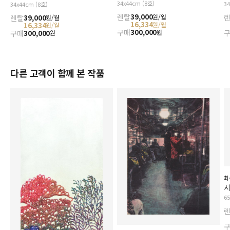
34x44cm (8호)
3
34x44cm (8호)
렌탈
39,000
원/월
렌탈
39,000
원/월
16,334
원/월
16,334
원/월
구매
300,000
원
구매
300,000
원
다른 고객이 함께 본 작품
최
시
6