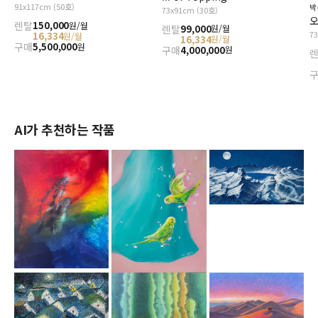
91x117cm (50호)
박
73x91cm (30호)
오
렌탈
150,000
원/월
렌탈
99,000
원/월
7
16,334
원/월
16,334
원/월
구매
5,500,000
원
구매
4,000,000
원
AI가 추천하는 작품