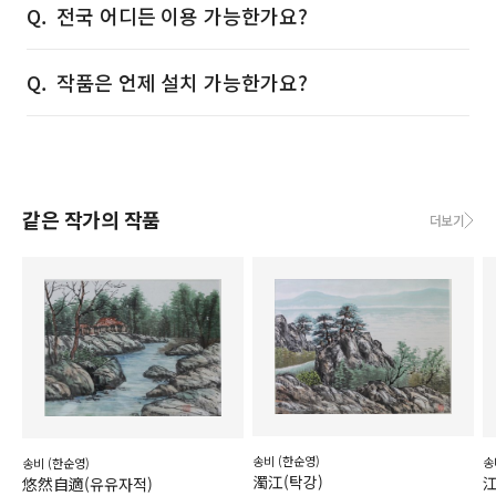
전국 어디든 이용 가능한가요?
작품은 언제 설치 가능한가요?
같은 작가의 작품
더보기
송비 (한순영)
송
송비 (한순영)
濁江(탁강)
江
悠然自適(유유자적)