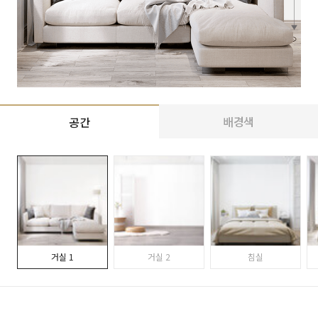
배경색
공간
거실 1
거실 2
침실