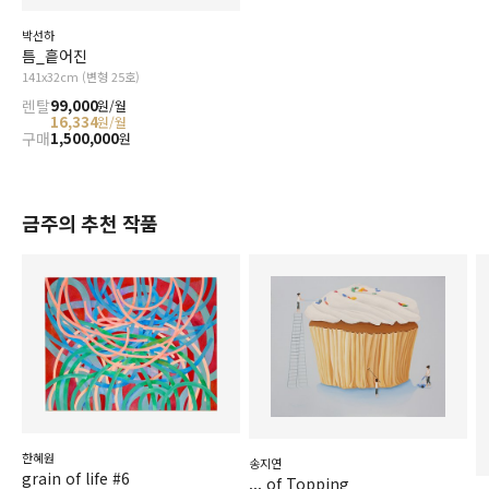
박선하
틈_흩어진
141x32cm (변형 25호)
렌탈
99,000
원/월
16,334
원/월
구매
1,500,000
원
금주의 추천 작품
한혜원
송지연
grain of life #6
... of Topping