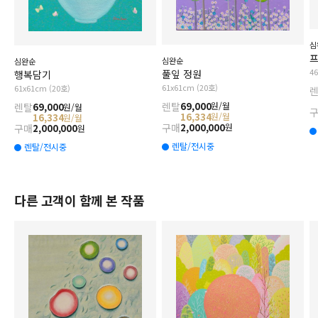
심
프
심완순
심완순
4
풀잎 정원
행복담기
61x61cm (20호)
61x61cm (20호)
렌탈
69,000
원/월
렌탈
69,000
원/월
16,334
원/월
16,334
원/월
구매
2,000,000
원
구매
2,000,000
원
렌탈/전시중
렌탈/전시중
다른 고객이 함께 본 작품