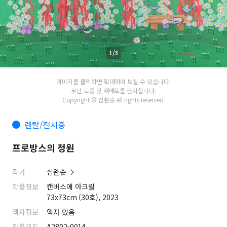
1/3
이미지를 클릭하면 확대하여 보실 수 있습니다.
무단 도용 및 재배포를 금지합니다.
Copyright © 심완순 All rights reserved.
렌탈/전시중
프로방스의 정원
작가
심완순
작품정보
캔버스에 아크릴
73x73cm (30호), 2023
액자정보
액자 있음
작품코드
A2802-0014