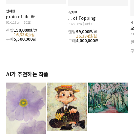
한혜원
송지연
grain of life #6
... of Topping
91x117cm (50호)
박
73x91cm (30호)
오
렌탈
150,000
원/월
렌탈
99,000
원/월
7
16,334
원/월
16,334
원/월
구매
5,500,000
원
구매
4,000,000
원
AI가 추천하는 작품