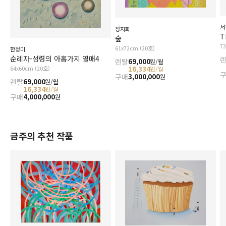
서
정지희
T
숲
7
61x72cm (20호)
한정미
순례자-성령의 아홉가지 열매4
렌탈
69,000
원/월
16,334
64x60cm (20호)
원/월
구매
3,000,000
원
렌탈
69,000
원/월
16,334
원/월
구매
4,000,000
원
금주의 추천 작품