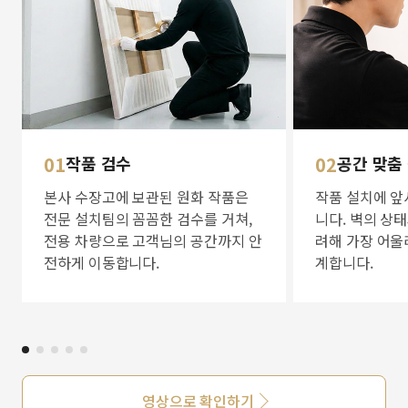
01
작품 검수
02
공간 맞춤
본사 수장고에 보관된 원화 작품은
작품 설치에 앞
전문 설치팀의 꼼꼼한 검수를 거쳐,
니다. 벽의 상
전용 차량으로 고객님의 공간까지 안
려해 가장 어울
전하게 이동합니다.
계합니다.
영상으로 확인하기