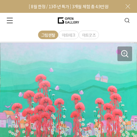
[ 8월 한정 / 13주년 특가 ] 3개월 체험 총 4.9만원
그림렌탈
아트테크
아트굿즈