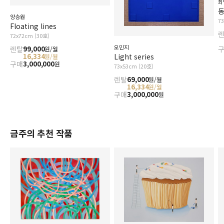
최
양승원
7
Floating lines
72x72cm (30호)
오민지
렌탈
99,000
원/월
Light series
16,334
원/월
구매
3,000,000
원
73x53cm (20호)
렌탈
69,000
원/월
16,334
원/월
구매
3,000,000
원
금주의 추천 작품