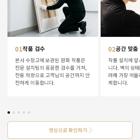
01
작품 검수
02
공간 맞춤
본사 수장고에 보관된 원화 작품은
작품 설치에 앞
전문 설치팀의 꼼꼼한 검수를 거쳐,
니다. 벽의 상
전용 차량으로 고객님의 공간까지 안
려해 가장 어울
전하게 이동합니다.
계합니다.
영상으로 확인하기