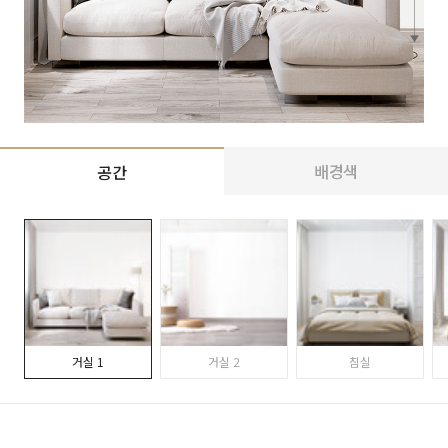
배경색
공간
거실 1
거실 2
침실