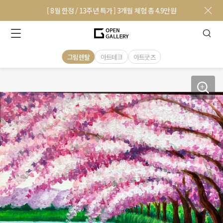
[ 8월 한정 / 13주년 특가 ] 3개월 체험 총 4.9만원
그림렌탈
아트테크
아트굿즈