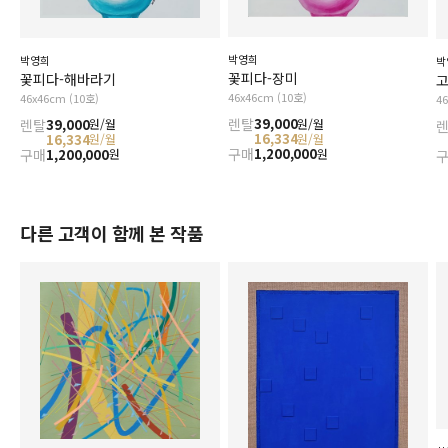
박영희
박영희
박
꽃피다-장미
꽃피다-해바라기
고
46x46cm (10호)
46x46cm (10호)
4
렌탈
39,000
렌탈
39,000
원/월
원/월
16,334
16,334
원/월
원/월
구매
1,200,000
구매
1,200,000
원
원
다른 고객이 함께 본 작품