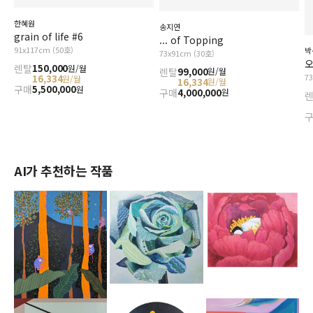
한혜원
송지연
grain of life #6
... of Topping
91x117cm (50호)
박
73x91cm (30호)
오
렌탈
150,000
원/월
렌탈
99,000
원/월
7
16,334
원/월
16,334
원/월
구매
5,500,000
원
구매
4,000,000
원
AI가 추천하는 작품