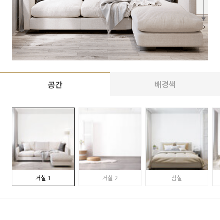
배경색
공간
거실 1
거실 2
침실