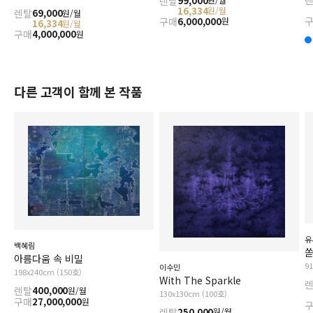
렌탈
99,000
16,334
원/월
렌탈
69,000
원/월
구매
6,000,000
원
16,334
원/월
구매
4,000,000
원
다른 고객이 함께 본 작품
유
백혜림
쏟
아름다움 속 비밀
9
이수민
198x240cm (150호)
With The Sparkle
렌탈
400,000
원/월
130x130cm (100호)
구매
27,000,000
원
렌탈
250,000
원/월