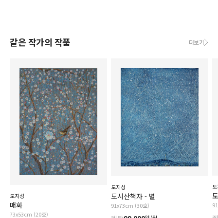
같은 작가의 작품
더보기
도
도지성
도
도시산책자 - 별
도지성
매화
9
91x73cm (30호)
73x53cm (20호)
원/월