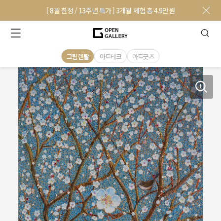
[ 8월 한정 / 13주년 특가 ] 3개월 체험 총 4.9만원
그림렌탈
아트테크
아트굿즈