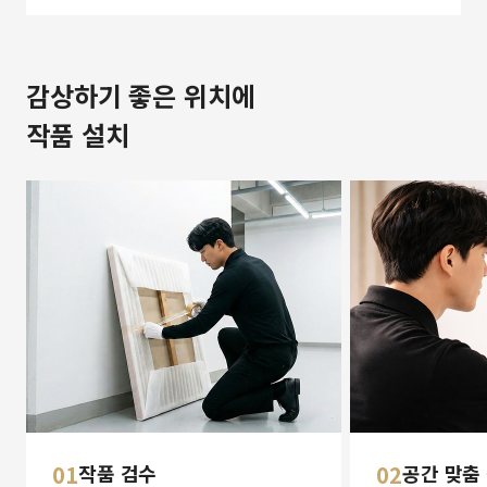
감상하기 좋은 위치에
작품 설치
01
작품 검수
02
공간 맞춤