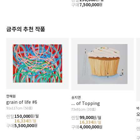
구매
7,500,000
원
금주의 추천 작품
한혜원
송지연
grain of life #6
... of Topping
91x117cm (50호)
박
73x91cm (30호)
오
렌탈
150,000
원/월
렌탈
99,000
원/월
7
16,334
원/월
16,334
원/월
구매
5,500,000
원
구매
4,000,000
원