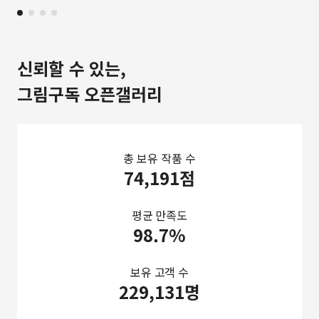
신뢰할 수 있는,
그림구독 오픈갤러리
총 보유 작품 수
74,191점
평균 만족도
98.7%
보유 고객 수
229,131명