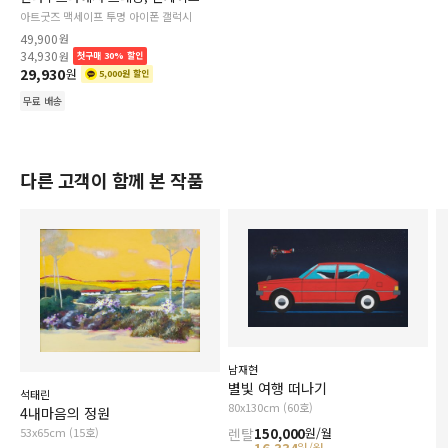
아트굿즈 맥세이프 투명 아이폰 갤럭시
49,900
원
34,930
원
첫구매 30% 할인
29,930
원
5,000원 할인
무료 배송
다른 고객이 함께 본 작품
남재현
별빛 여행 떠나기
석태린
80x130cm (60호)
4내마음의 정원
렌탈
150,000
53x65cm (15호)
원/월
원/월