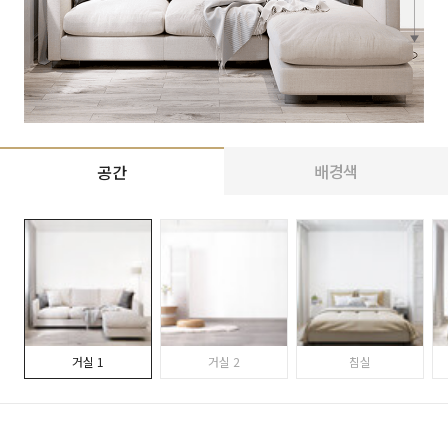
배경색
공간
거실 1
거실 2
침실