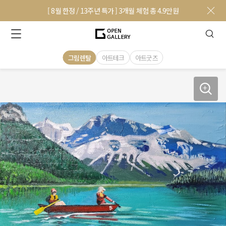
[ 8월 한정 / 13주년 특가 ] 3개월 체험 총 4.9만원
그림렌탈
아트테크
아트굿즈