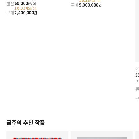
16,334
렌탈
69,000
원/월
구매
9,000,000
원
16,334
원/월
구매
2,400,000
원
이
1
5
금주의 추천 작품