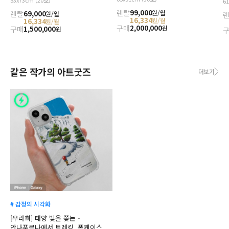
53x73cm (20호)
6
렌탈
99,000
원/월
렌탈
69,000
원/월
16,334
원/월
16,334
원/월
구매
2,000,000
원
구매
1,500,000
원
같은 작가의 아트굿즈
더보기
# 감정의 시각화
[우라희] 태양 빛을 쫓는 -
안나푸르나에서 트레킹, 폰케이스