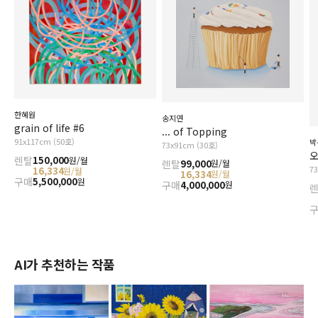
한혜원
송지연
grain of life #6
... of Topping
91x117cm (50호)
박
73x91cm (30호)
오
렌탈
150,000
원/월
렌탈
99,000
원/월
7
16,334
원/월
16,334
원/월
구매
5,500,000
원
구매
4,000,000
원
AI가 추천하는 작품