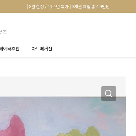
[ 8월 한정 / 13주년 특가 ] 3개월 체험 총 4.9만원
굿즈
레이터추천
아트매거진
안서 신청
전시 정보
품선택 Tip
미술 이야기
림인테리어 Tip
아트 딕셔너리
마별 추천