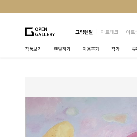
그림렌탈
아트테크
아트
작품보기
렌탈하기
이용후기
작가
큐
그림렌탈
개인 고객
작가소개
제
법인상담
법인 고객
작가공모
작
기프트카드
셀럽 인터뷰
그
테