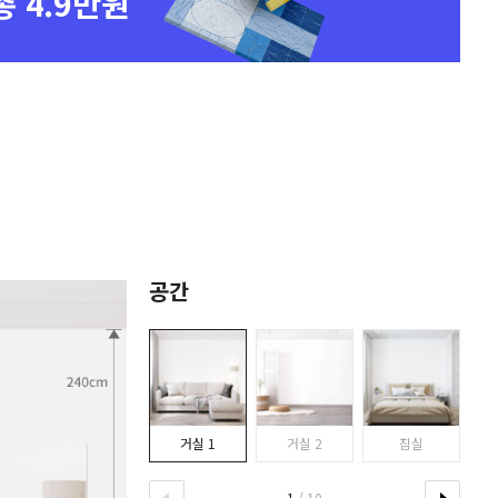
총 4.9만원
공간
거실 1
거실 2
침실
1
/ 10