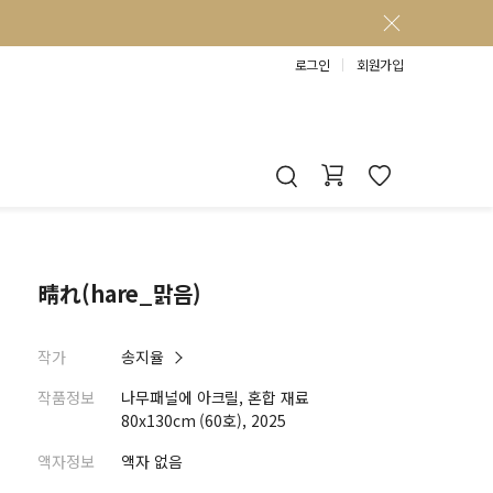
로그인
회원가입
晴れ(hare_맑음)
작가
송지율
작품정보
나무패널에 아크릴, 혼합 재료
80x130cm (60호), 2025
액자정보
액자 없음