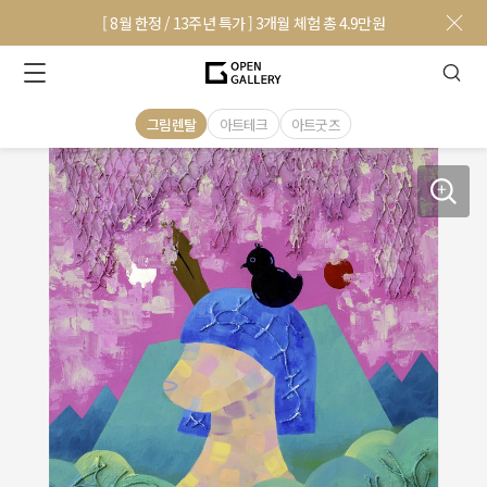
[ 8월 한정 / 13주년 특가 ] 3개월 체험 총 4.9만원
그림렌탈
아트테크
아트굿즈