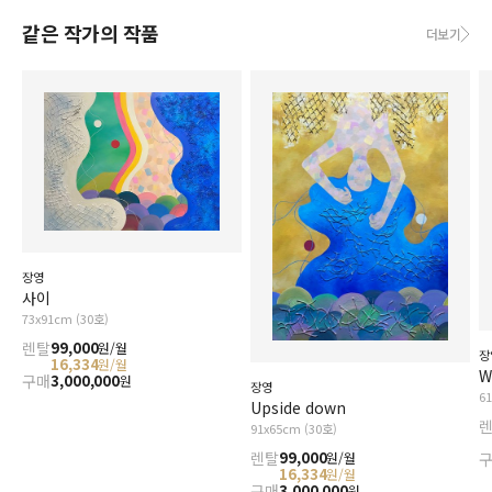
같은 작가의 작품
더보기
장영
사이
73x91cm (30호)
렌탈
99,000
원/월
장
16,334
원/월
W
구매
3,000,000
원
장영
6
Upside down
91x65cm (30호)
렌탈
99,000
원/월
16,334
원/월
구매
3,000,000
원