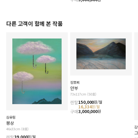
다른 고객이 함께 본 작품
장쪼찌
안부
73x117cm (50호)
렌탈
150,000
원/월
16,334
원/월
구매
3,000,000
원
심유림
몽상
김
46x33cm (8호)
렌탈
39,000
원/월