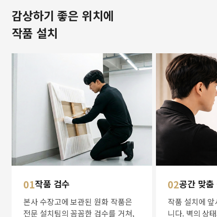
감상하기 좋은 위치에
작품 설치
01
작품 검수
02
공간 맞춤
본사 수장고에 보관된 원화 작품은
작품 설치에 앞
전문 설치팀의 꼼꼼한 검수를 거쳐,
니다. 벽의 상