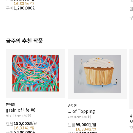
9
16,334
원/월
구매
1,200,000
원
금주의 추천 작품
한혜원
송지연
grain of life #6
... of Topping
91x117cm (50호)
박
73x91cm (30호)
오
렌탈
150,000
원/월
렌탈
99,000
원/월
7
16,334
원/월
16,334
원/월
구매
5,500,000
원