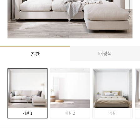
배경색
공간
거실 1
거실 2
침실