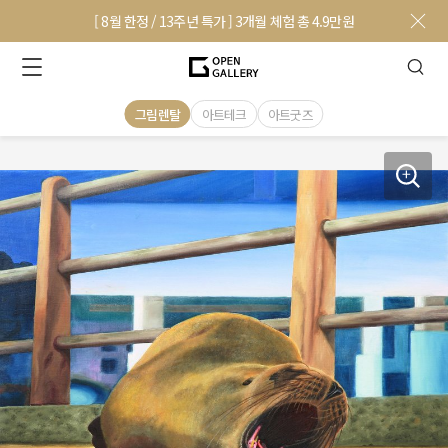
[ 8월 한정 / 13주년 특가 ] 3개월 체험 총 4.9만원
그림렌탈
아트테크
아트굿즈