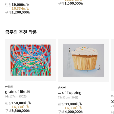
구매
1,500,000
원
렌탈
39,000
원/월
16,334
원/월
구매
1,200,000
원
금주의 추천 작품
한혜원
송지연
grain of life #6
... of Topping
91x117cm (50호)
박
73x91cm (30호)
오
렌탈
150,000
원/월
렌탈
99,000
원/월
7
16,334
원/월
16,334
원/월
구매
5,500,000
원
구매
4,000,000
원