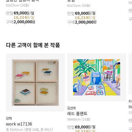
9
61x73cm (20호)
61x73cm (20호)
렌탈
69,000
렌탈
69,000
원/월
원/월
16,334
16,334
원/월
원/월
구매
2,000,000
구매
2,000,000
원
원
다른 고객이 함께 본 작품
지
H
김선희
3
레드 플랜트
강하
50x65cm (15호)
work w17136
렌탈
69,000
원/월
총 53x53cm (변형 10호, 총 4피스)
16,334
원/월