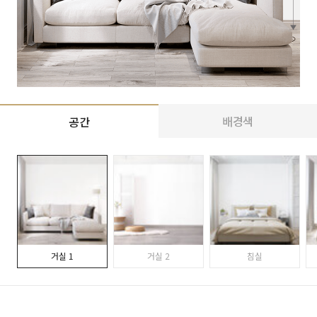
배경색
공간
거실 1
거실 2
침실