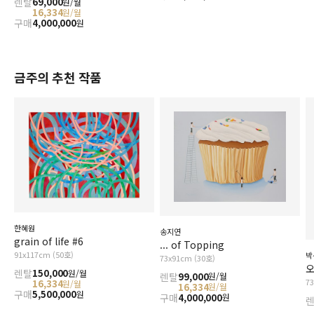
렌탈
69,000
원/월
16,334
원/월
구매
4,000,000
원
금주의 추천 작품
한혜원
송지연
grain of life #6
... of Topping
91x117cm (50호)
박
73x91cm (30호)
오
렌탈
150,000
원/월
렌탈
99,000
원/월
7
16,334
원/월
16,334
원/월
구매
5,500,000
원
구매
4,000,000
원