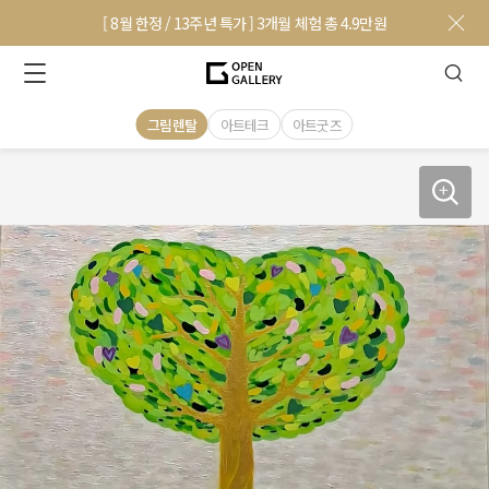
[ 8월 한정 / 13주년 특가 ] 3개월 체험 총 4.9만원
그림렌탈
아트테크
아트굿즈