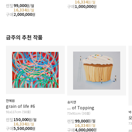
16,334
원/월
렌탈
99,000
원/월
구매
1,000,000
원
16,334
원/월
구매
2,000,000
원
금주의 추천 작품
한혜원
송지연
grain of life #6
... of Topping
91x117cm (50호)
박
73x91cm (30호)
오
렌탈
150,000
원/월
렌탈
99,000
원/월
7
16,334
원/월
16,334
원/월
구매
5,500,000
원
구매
4,000,000
원