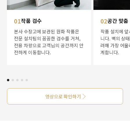
01
작품 검수
02
공간 맞춤
본사 수장고에 보관된 원화 작품은
작품 설치에 앞
전문 설치팀의 꼼꼼한 검수를 거쳐,
니다. 벽의 상
전용 차량으로 고객님의 공간까지 안
려해 가장 어울
전하게 이동합니다.
계합니다.
영상으로 확인하기