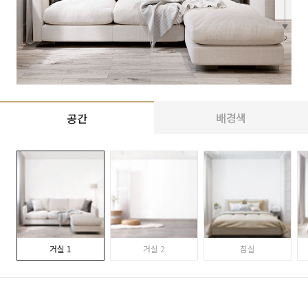
배경색
공간
거실 1
거실 2
침실