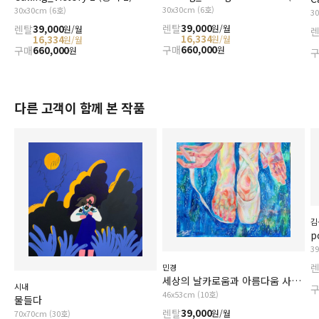
30x30cm (6호)
30x30cm (6호)
3
렌탈
39,000
원/월
렌탈
39,000
원/월
16,334
원/월
16,334
원/월
구매
660,000
원
구매
660,000
원
다른 고객이 함께 본 작품
김
p
3
민경
세상의 날카로움과 아름다움 사이에서
시내
46x53cm (10호)
물들다
렌탈
39,000
원/월
70x70cm (30호)