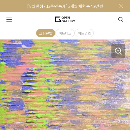
[ 8월 한정 / 13주년 특가 ] 3개월 체험 총 4.9만원
그림렌탈
아트테크
아트굿즈