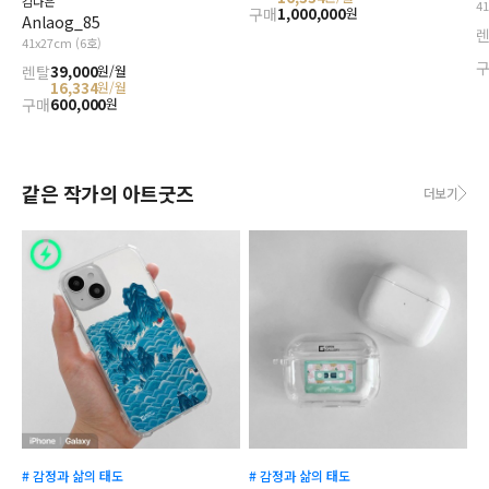
김다은
4
구매
1,000,000
원
Anlaog_85
41x27cm (6호)
렌탈
39,000
원/월
16,334
원/월
구매
600,000
원
같은 작가의 아트굿즈
더보기
# 감정과 삶의 태도
# 감정과 삶의 태도