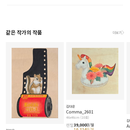
같은 작가의 작품
더보기
김다은
Comma_2601
46x46cm (10호)
김
렌탈
39,000
원/월
A
16,334
원/월