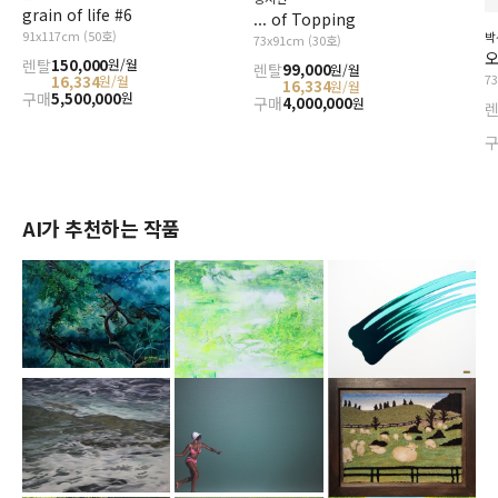
grain of life #6
... of Topping
91x117cm (50호)
박
73x91cm (30호)
오
렌탈
150,000
원/월
렌탈
99,000
원/월
7
16,334
원/월
16,334
원/월
구매
5,500,000
원
구매
4,000,000
원
AI가 추천하는 작품