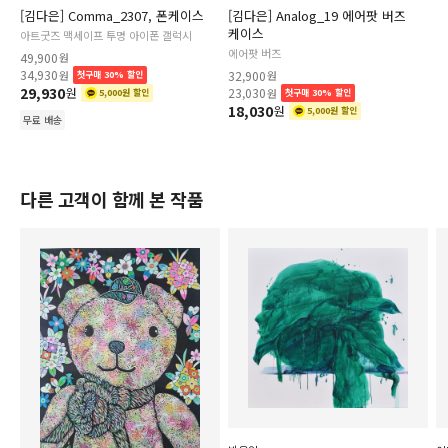
[김다은] Comma_2307, 폰케이스
[김다은] Analog_19 에어팟 버즈
케이스
아트굿즈 맥세이프 투명 아이폰 갤럭시
에어팟 버즈
49,900
원
34,930
원
32,900
원
첫구매 30% 할인
29,930
원
23,030
원
5,000원 할인
첫구매 30% 할인
18,030
원
5,000원 할인
무료 배송
다른 고객이 함께 본 작품