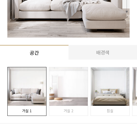
배경색
공간
거실 1
거실 2
침실