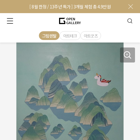
[ 8월 한정 / 13주년 특가 ] 3개월 체험 총 4.9만원
그림렌탈
아트테크
아트굿즈