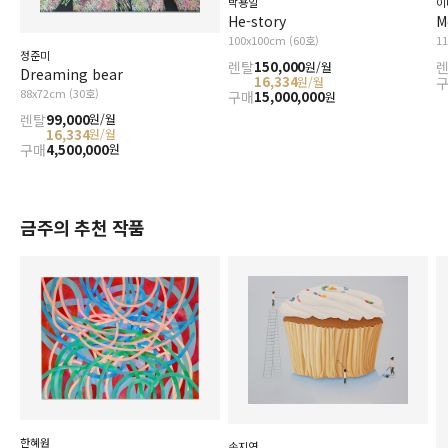
이
박용일
M
He-story
1
100x100cm (60호)
정준미
렌탈
150,000
원/월
Dreaming bear
16,334
원/월
88x72cm (30호)
구매
15,000,000
원
렌탈
99,000
원/월
16,334
원/월
구매
4,500,000
원
금주의 추천 작품
한혜원
송지연