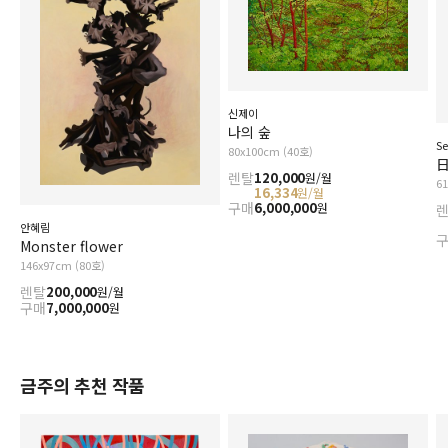
신제이
나의 숲
Se
80x100cm (40호)
日
렌탈
120,000
원/월
6
16,334
원/월
구매
6,000,000
원
안혜림
Monster flower
146x97cm (80호)
렌탈
200,000
원/월
구매
7,000,000
원
금주의 추천 작품