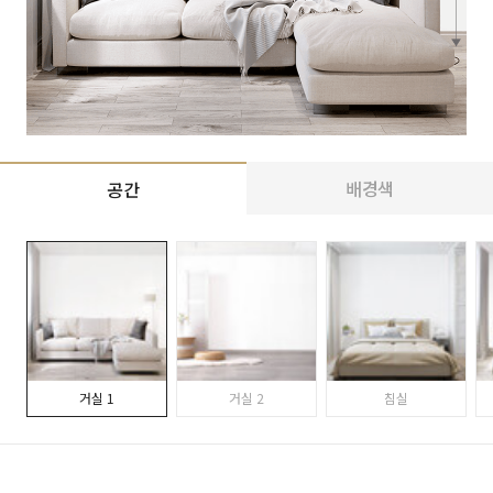
배경색
공간
거실 1
거실 2
침실