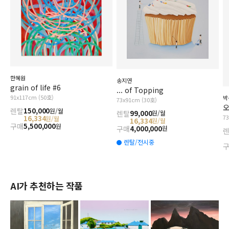
한혜원
송지연
grain of life #6
... of Topping
91x117cm (50호)
박
73x91cm (30호)
오
렌탈
150,000
원/월
렌탈
99,000
원/월
7
16,334
원/월
16,334
원/월
구매
5,500,000
원
구매
4,000,000
원
렌탈/전시중
AI가 추천하는 작품