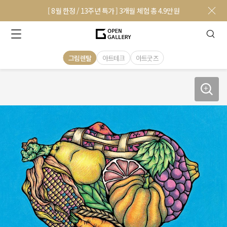
[ 8월 한정 / 13주년 특가 ] 3개월 체험 총 4.9만원
그림렌탈
아트테크
아트굿즈