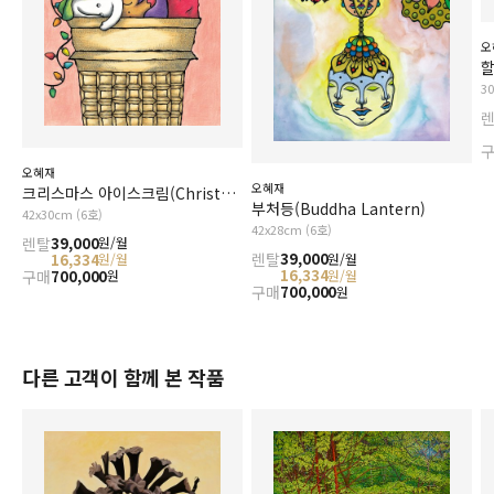
오
3
오혜재
오혜재
크리스마스 아이스크림(Christmas Ice Cream)
부처등(Buddha Lantern)
42x30cm (6호)
42x28cm (6호)
렌탈
39,000
원/월
렌탈
39,000
원/월
16,334
원/월
16,334
원/월
구매
700,000
원
구매
700,000
원
다른 고객이 함께 본 작품