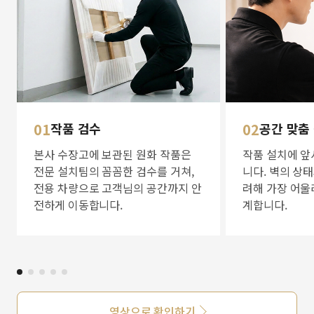
01
작품 검수
02
공간 맞춤
본사 수장고에 보관된 원화 작품은
작품 설치에 앞
전문 설치팀의 꼼꼼한 검수를 거쳐,
니다. 벽의 상
전용 차량으로 고객님의 공간까지 안
려해 가장 어울
전하게 이동합니다.
계합니다.
영상으로 확인하기