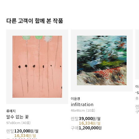
다른 고객이 함께 본 작품
이
-
총
이윤경
infiltration
46x46cm (10호)
류예지
알수 없는 꽃
렌탈
39,000
원/월
16,334
97x80cm (40호)
원/월
구매
1,200,000
원
렌탈
120,000
원/월
16,334
원/월