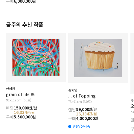
구매
6,000,000
원
금주의 추천 작품
한혜원
송지연
grain of life #6
... of Topping
91x117cm (50호)
박
73x91cm (30호)
오
렌탈
150,000
원/월
렌탈
99,000
원/월
7
16,334
원/월
16,334
원/월
구매
5,500,000
원
구매
4,000,000
원
렌탈/전시중