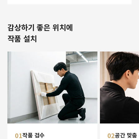
감상하기 좋은 위치에
작품 설치
01
작품 검수
02
공간 맞춤