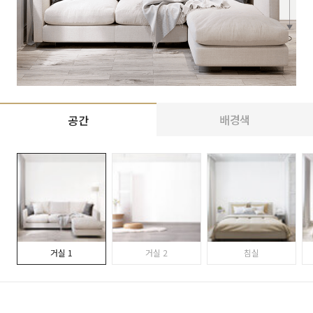
배경색
공간
거실 1
거실 2
침실