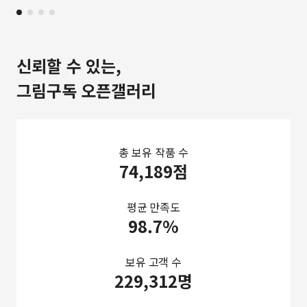
신뢰할 수 있는,
그림구독 오픈갤러리
총 보유 작품 수
74,189점
평균 만족도
98.7%
보유 고객 수
229,312명