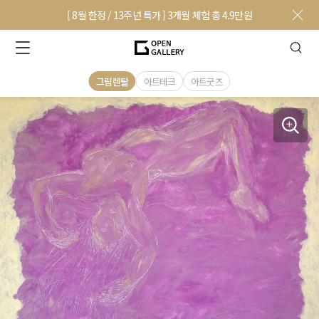
[ 8월 한정 / 13주년 특가 ] 3개월 체험 총 4.9만원
그림렌탈
아트테크
아트굿즈