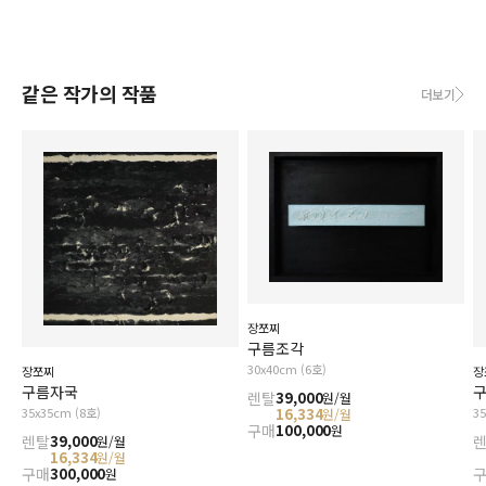
같은 작가의 작품
더보기
장쪼찌
구름조각
30x40cm (6호)
장쪼찌
장
구름자국
렌탈
39,000
원/월
35x35cm (8호)
16,334
3
원/월
구매
100,000
원
렌탈
39,000
원/월
16,334
원/월
구매
300,000
원