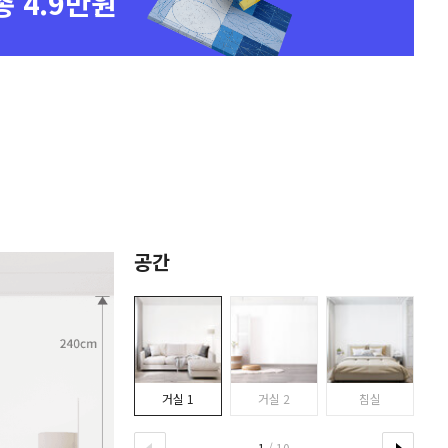
총 4.9만원
공간
거실 1
거실 2
침실
1
/ 10