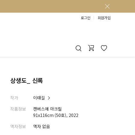
로그인
회원가입
상생도_ 신록
작가
이태길
작품정보
캔버스에 아크릴
91x116cm (50호), 2022
액자정보
액자 없음