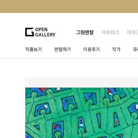
그림렌탈
아트테크
아트
작품보기
렌탈하기
이용후기
작가
큐
그림렌탈
개인 고객
작가소개
제
법인상담
법인 고객
작가공모
작
기프트카드
셀럽 인터뷰
그
테