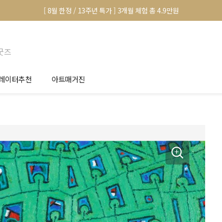
[ 8월 한정 / 13주년 특가 ] 3개월 체험 총 4.9만원
굿즈
레이터추천
아트매거진
안서 신청
전시 정보
품선택 Tip
미술 이야기
림인테리어 Tip
아트 딕셔너리
마별 추천