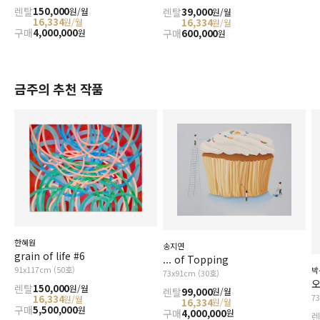
렌탈
150,000
원/월
렌탈
39,000
원/월
16,334
원/월
16,334
원/월
구매
4,000,000
원
구매
600,000
원
금주의 추천 작품
한혜원
송지연
grain of life #6
... of Topping
91x117cm (50호)
박
73x91cm (30호)
오
렌탈
150,000
원/월
렌탈
99,000
원/월
7
16,334
원/월
16,334
원/월
구매
5,500,000
원
구매
4,000,000
원