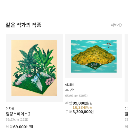
같은 작가의 작품
더보기
이지원
봄 산
65x91cm (30호)
렌탈
99,000
원/월
16,334
원/월
이지원
이
구매
3,200,000
원
힐링스페이스2
65x53cm (15호)
6
렌탈
69,000
원/월