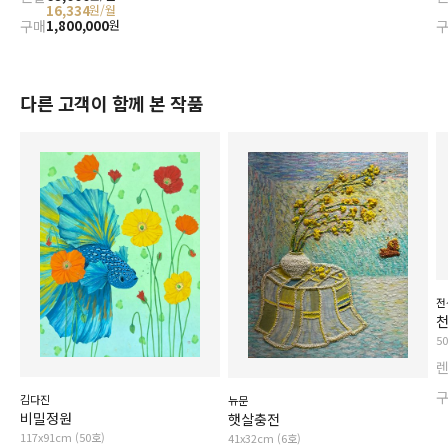
16,334
원/월
구매
1,800,000
원
다른 고객이 함께 본 작품
전
5
김다진
뉴문
비밀정원
햇살충전
117x91cm (50호)
41x32cm (6호)