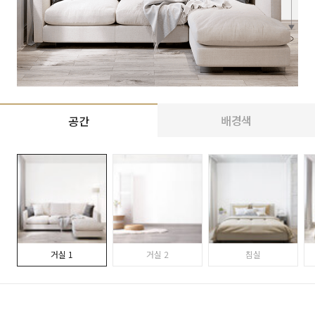
배경색
공간
거실 1
거실 2
침실