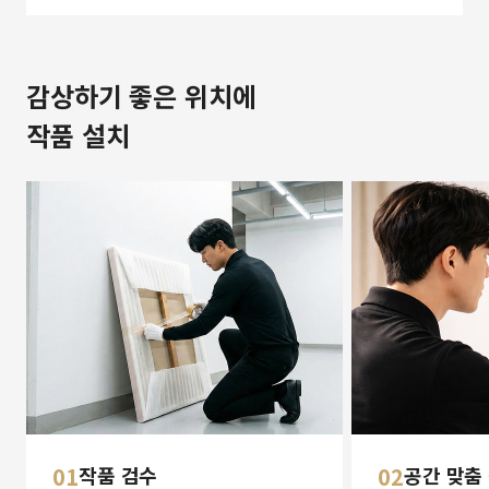
감상하기 좋은 위치에
작품 설치
01
작품 검수
02
공간 맞춤