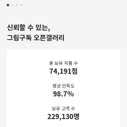
신뢰할 수 있는,
그림구독 오픈갤러리
총 보유 작품 수
74,191점
평균 만족도
98.7%
보유 고객 수
229,130명