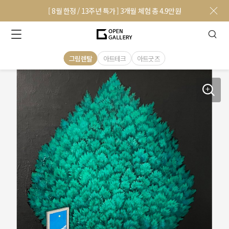
[ 8월 한정 / 13주년 특가 ] 3개월 체험 총 4.9만원
그림렌탈
아트테크
아트굿즈