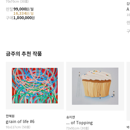
70x70cm (30호)
김
A
렌탈
99,000
원/월
16,334
원/월
1
구매
1,800,000
원
금주의 추천 작품
한혜원
송지연
grain of life #6
... of Topping
91x117cm (50호)
박
73x91cm (30호)