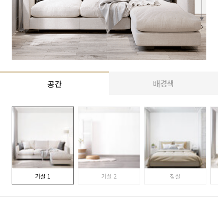
배경색
공간
거실 1
거실 2
침실