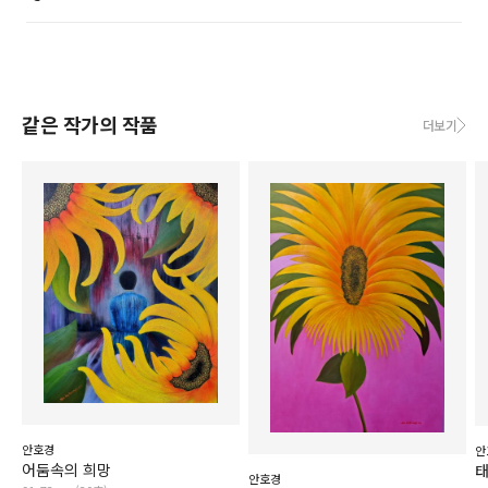
같은 작가의 작품
더보기
안호경
안
어둠속의 희망
안호경