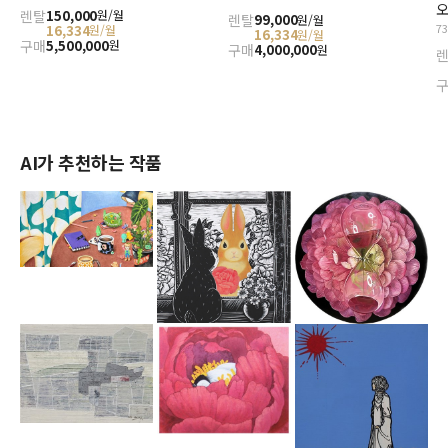
오
렌탈
150,000
원/월
렌탈
99,000
원/월
7
16,334
원/월
16,334
원/월
구매
5,500,000
원
구매
4,000,000
원
AI가 추천하는 작품