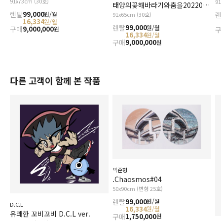
91x73cm (30호)
9
태양의꽃해바라기와춤을20220301
렌탈
99,000
원/월
91x65cm (30호)
16,334
원/월
렌탈
99,000
원/월
구매
9,000,000
원
16,334
원/월
구매
9,000,000
원
다른 고객이 함께 본 작품
박준형
.Chaosmos#04
50x90cm (변형 25호)
렌탈
99,000
원/월
D.C.L
16,334
원/월
유쾌한 꼬비꼬비 D.C.L ver.
구매
1,750,000
원