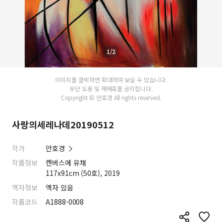
1/2
이미지를 클릭하면 확대하여 보실 수 있습니다.
무단 도용 및 재배포를 금지합니다.
Copyright © 안호경 All rights reserved.
사랑의세레나데20190512
작가
안호경
작품정보
캔버스에 유채
117x91cm (50호), 2019
액자정보
액자 있음
작품코드
A1888-0008