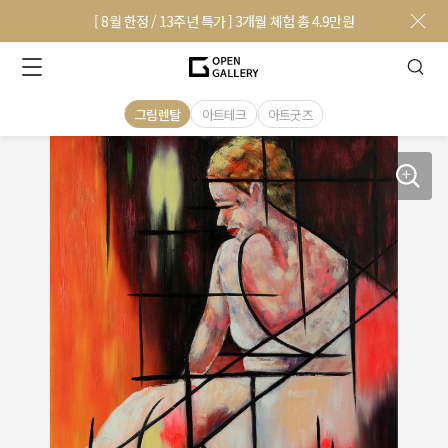
[ 8월 한정 / 13주년 특가 ] 3개월 체험 총 4.9만원
그림렌탈
아트테크
아트굿즈