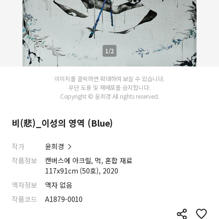
1/2
이미지를 클릭하면 확대하여 보실 수 있습니다.
무단 도용 및 재배포를 금지합니다.
Copyright © 윤희경 All rights reserved.
비(悲)_이성의 영역 (Blue)
작가
윤희경
작품정보
캔버스에 아크릴, 먹, 혼합 재료
117x91cm (50호), 2020
액자정보
액자 없음
작품코드
A1879-0010