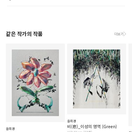
같은 작가의 작품
더보기
윤희경
비(悲)_이성의 영역 (Green)
윤희경
117x91cm (50호)