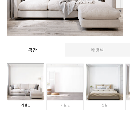
배경색
공간
거실 1
거실 2
침실