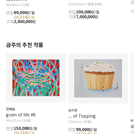
120x120cm (변형 80호)
50x50cm (12호)
렌탈
200,000
원/월
렌탈
69,000
원/월
구매
7,000,000
원
16,334
원/월
구매
2,400,000
원
금주의 추천 작품
한혜원
송지연
grain of life #6
... of Topping
91x117cm (50호)
박
73x91cm (30호)
오
렌탈
150,000
원/월
렌탈
99,000
원/월
7
16,334
원/월
16,334
원/월