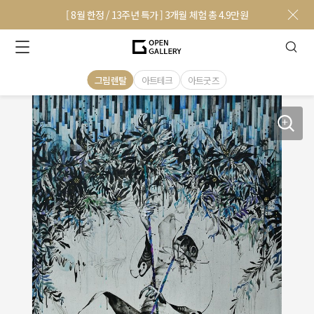
[ 8월 한정 / 13주년 특가 ] 3개월 체험 총 4.9만원
그림렌탈
아트테크
아트굿즈