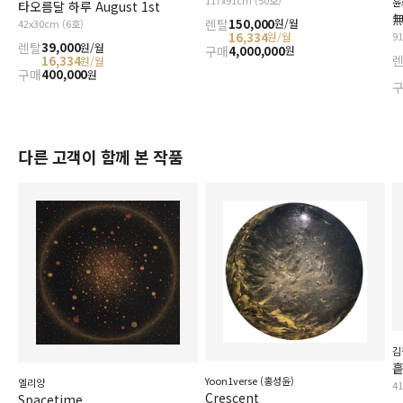
윤
타오름달 하루 August 1st
無
렌탈
150,000
원/월
42x30cm (6호)
16,334
9
원/월
렌탈
39,000
원/월
구매
4,000,000
원
16,334
원/월
구매
400,000
원
다른 고객이 함께 본 작품
김
흩
Yoon1verse (홍성윤)
엘리양
4
Crescent
Spacetime