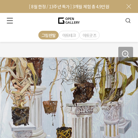
[ 8월 한정 / 13주년 특가 ] 3개월 체험 총 4.9만원
그림렌탈
아트테크
아트굿즈