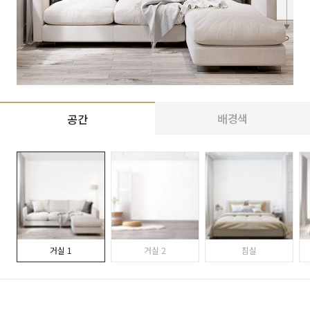
배경색
공간
거실 1
거실 2
침실