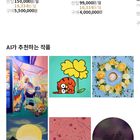
렌탈
150,000
원/월
렌탈
99,000
원/월
7
16,334
원/월
16,334
원/월
구매
5,500,000
원
구매
4,000,000
원
AI가 추천하는 작품