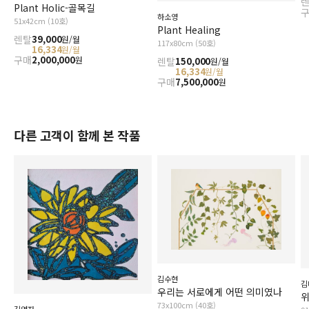
Plant Holic-골목길
하소영
51x42cm (10호)
Plant Healing
렌탈
39,000
원/월
117x80cm (50호)
16,334
원/월
구매
2,000,000
원
렌탈
150,000
원/월
16,334
원/월
구매
7,500,000
원
다른 고객이 함께 본 작품
김수현
김
우리는 서로에게 어떤 의미였나
위
73x100cm (40호)