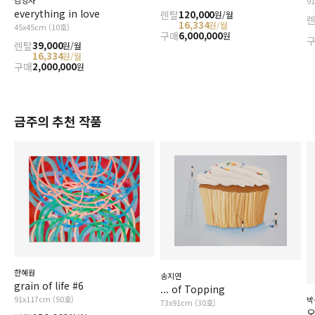
김영자
9
everything in love
렌탈
120,000
원/월
16,334
원/월
45x45cm (10호)
구매
6,000,000
원
렌탈
39,000
원/월
16,334
원/월
구매
2,000,000
원
금주의 추천 작품
한혜원
송지연
grain of life #6
... of Topping
91x117cm (50호)
박
73x91cm (30호)
오