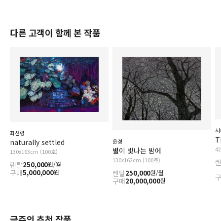
다른 고객이 함께 본 작품
서
최선령
T
naturally settled
윤경
4
별이 빛나는 밤에
130x163cm (100호)
130x162cm (100호)
렌탈
250,000
원/월
구매
5,000,000
원
렌탈
250,000
원/월
구매
20,000,000
원
금주의 추천 작품