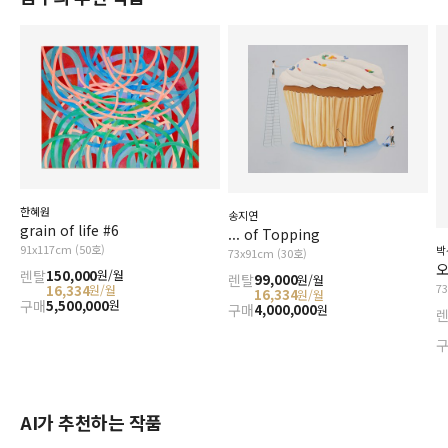
한혜원
송지연
grain of life #6
... of Topping
91x117cm (50호)
박
73x91cm (30호)
오
렌탈
150,000
원/월
렌탈
99,000
원/월
7
16,334
원/월
16,334
원/월
구매
5,500,000
원
구매
4,000,000
원
AI가 추천하는 작품