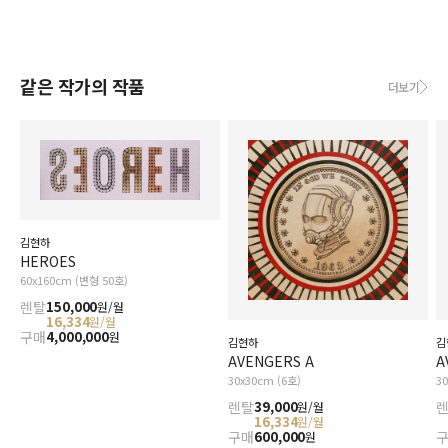
같은 작가의 작품
더보기
김현하
HEROES
60x160cm (변형 50호)
렌탈
150,000
원/월
16,334
원/월
구매
4,000,000
원
김현하
김
AVENGERS A
A
30x30cm (6호)
3
렌탈
39,000
원/월
16,334
원/월
구매
600,000
원