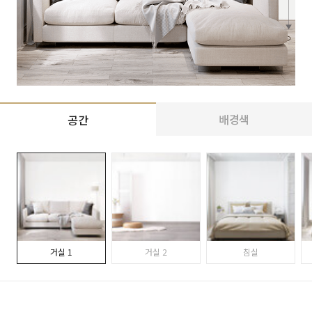
배경색
공간
거실 1
거실 2
침실