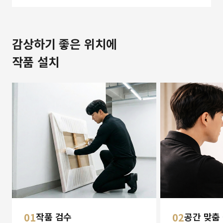
감상하기 좋은 위치에
작품 설치
01
작품 검수
02
공간 맞춤