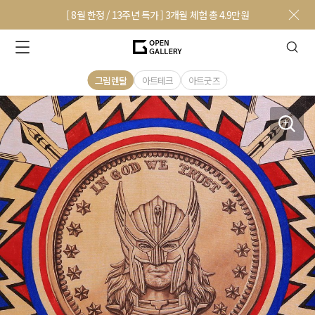
[ 8월 한정 / 13주년 특가 ] 3개월 체험 총 4.9만원
그림렌탈
아트테크
아트굿즈