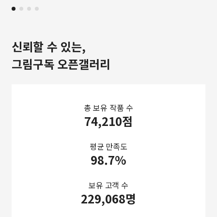
신뢰할 수 있는,
그림구독 오픈갤러리
총 보유 작품 수
74,210점
평균 만족도
98.7%
보유 고객 수
229,068명