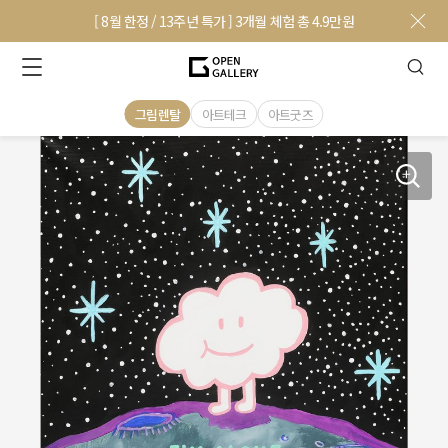
[ 8월 한정 / 13주년 특가 ] 3개월 체험 총 4.9만원
그림렌탈
아트테크
아트굿즈