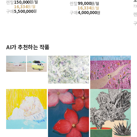
렌탈
150,000
원/월
렌탈
99,000
원/월
7
16,334
원/월
16,334
원/월
구매
5,500,000
원
구매
4,000,000
원
AI가 추천하는 작품