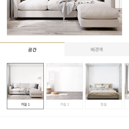
배경색
공간
거실 1
거실 2
침실