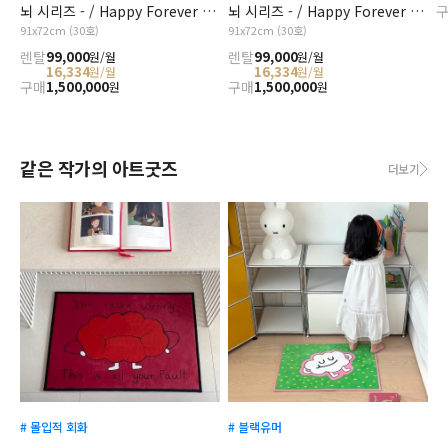
뇌 시리즈 - / Happy Forever 꽃다발( 서양난초)
뇌 시리즈 - / Happy Forever 꽃다발(튤립)
91x72cm (30호)
91x72cm (30호)
렌탈
99,000
렌탈
99,000
원/월
원/월
16,334
16,334
원/월
원/월
구매
1,500,000
구매
1,500,000
원
원
같은 작가의 아트굿즈
더보기
# 몰입적 회화
# 블랙유머