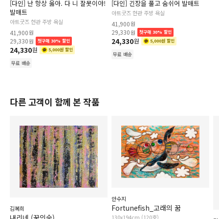
[다인] 난 항상 옳아. 다 니 잘못이야!
[다인] 긴장을 풀고 숨쉬어 발매트
발매트
아트굿즈 현관 주방 욕실
아트굿즈 현관 주방 욕실
41,900
원
29,330
41,900
원
원
첫구매 30% 할인
24,330
29,330
원
원
첫구매 30% 할인
5,000원 할인
24,330
원
5,000원 할인
무료 배송
무료 배송
다른 고객이 함께 본 작품
안수지
Fortunefish_고래의 꿈
김복희
내리네 (꿈의숲)
130x194cm (120호)