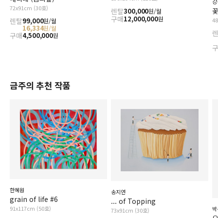
강
72x91cm (30호)
꽃
렌탈
300,000
원/월
구매
12,000,000
원
4
렌탈
99,000
원/월
16,334
원/월
구매
4,500,000
원
금주의 추천 작품
한혜원
송지연
grain of life #6
... of Topping
91x117cm (50호)
박
73x91cm (30호)
오