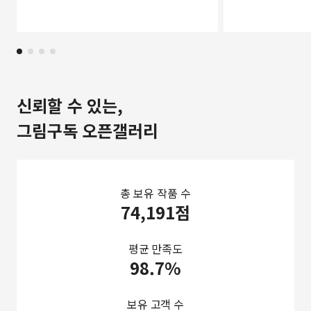
신뢰할 수 있는,
그림구독 오픈갤러리
총 보유 작품 수
74,191점
평균 만족도
98.7%
보유 고객 수