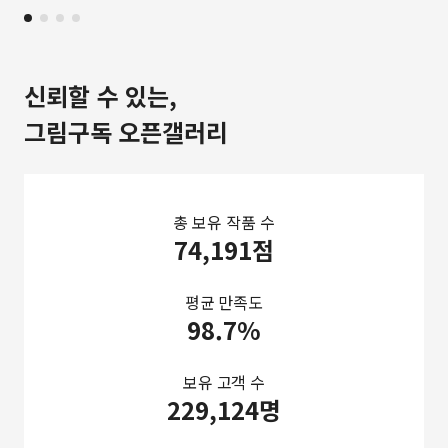
신뢰할 수 있는,
그림구독 오픈갤러리
총 보유 작품 수
74,191점
평균 만족도
98.7%
보유 고객 수
229,124명