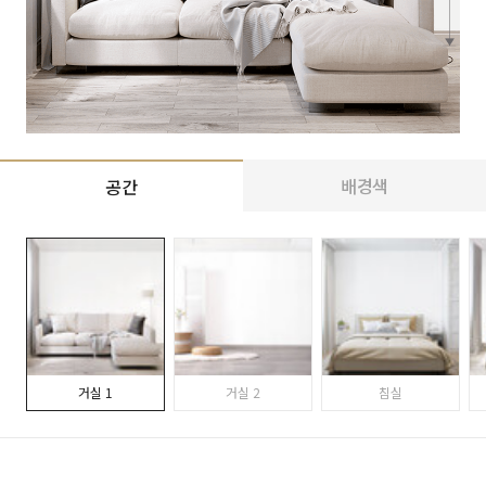
배경색
공간
거실 1
거실 2
침실