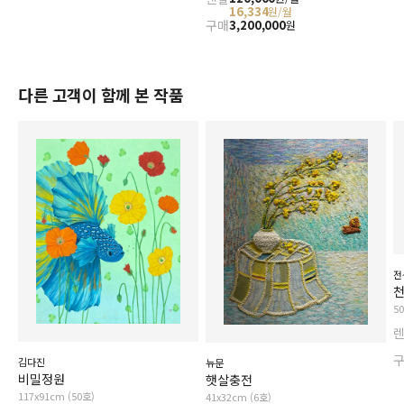
16,334
원/월
구매
3,200,000
원
다른 고객이 함께 본 작품
전
5
김다진
뉴문
비밀정원
햇살충전
117x91cm (50호)
41x32cm (6호)