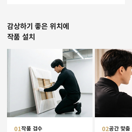
감상하기 좋은 위치에
작품 설치
01
작품 검수
02
공간 맞춤