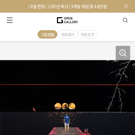
[ 8월 한정 / 13주년 특가 ] 3개월 체험 총 4.9만원
그림렌탈
아트테크
아트굿즈