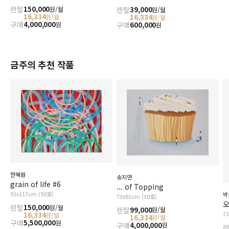
렌탈
150,000
원/월
렌탈
39,000
원/월
16,334
원/월
16,334
원/월
구매
4,000,000
원
구매
600,000
원
금주의 추천 작품
한혜원
송지연
grain of life #6
... of Topping
91x117cm (50호)
박
73x91cm (30호)
오
렌탈
150,000
원/월
렌탈
99,000
원/월
7
16,334
원/월
16,334
원/월
구매
5,500,000
원
구매
4,000,000
원