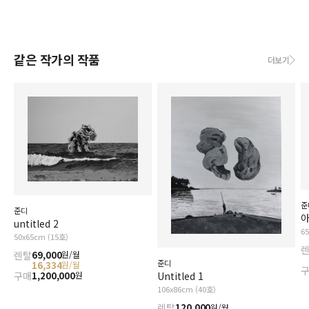
같은 작가의 작품
더보기
준
준디
아
untitled 2
6
50x65cm (15호)
렌탈
69,000
원/월
준디
16,334
원/월
구매
1,200,000
Untitled 1
원
106x86cm (40호)
렌탈
120,000
원/월