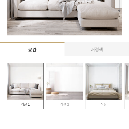
배경색
공간
거실 1
거실 2
침실