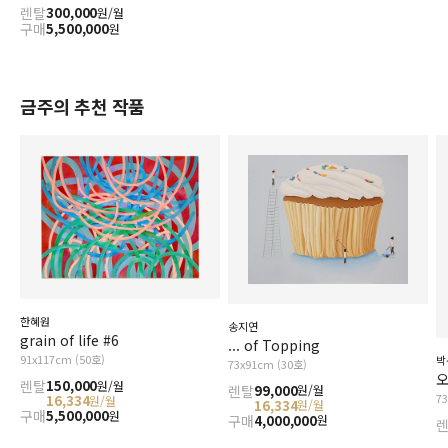
렌탈
300,000
원/월
구매
5,500,000
원
금주의 추천 작품
한혜원
송지연
grain of life #6
... of Topping
91x117cm (50호)
박
73x91cm (30호)
오
렌탈
150,000
원/월
렌탈
99,000
원/월
7
16,334
원/월
16,334
원/월
구매
5,500,000
원
구매
4,000,000
원