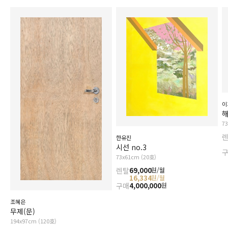
이
7
한유진
시선 no.3
73x61cm (20호)
렌탈
69,000
원/월
16,334
원/월
구매
4,000,000
원
조혜은
무제(문)
194x97cm (120호)