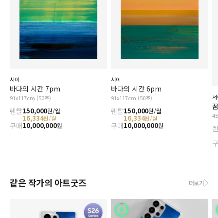
서이
서이
바다의 시간 7pm
바다의 시간 6pm
서
91x117cm (50호)
91x117cm (50호)
꿈
렌탈
150,000
렌탈
150,000
원/월
원/월
4
16,334
16,334
원/월
원/월
구매
10,000,000
구매
10,000,000
원
원
같은 작가의 아트굿즈
더보기