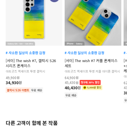
# 사소한 일상의 소중한 감정
# 사소한 일상의 소중한 감정
#
[서이] The wish #7, 갤럭시 S26
[서이] The wish #7 커플 폰케이스
[
시리즈 폰케이스
세트
+
케
아트굿즈 맥세이프 투명 갤럭시
아트굿즈 맥세이프 투명 커플 아이폰 갤럭시
아
49,900
원
64,900
원
34,930
원
45,430
원
6
첫구매 30% 할인
40,430
원
4
5,000원 할인
갤럭시 S26 이벤트
무료 배송
3
무료 배송
무
다른 고객이 함께 본 작품