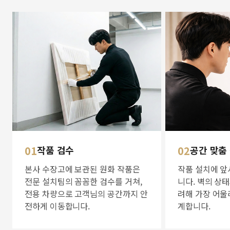
01
작품 검수
02
공간 맞춤
본사 수장고에 보관된 원화 작품은
작품 설치에 앞
전문 설치팀의 꼼꼼한 검수를 거쳐,
니다. 벽의 상
전용 차량으로 고객님의 공간까지 안
려해 가장 어울
전하게 이동합니다.
계합니다.