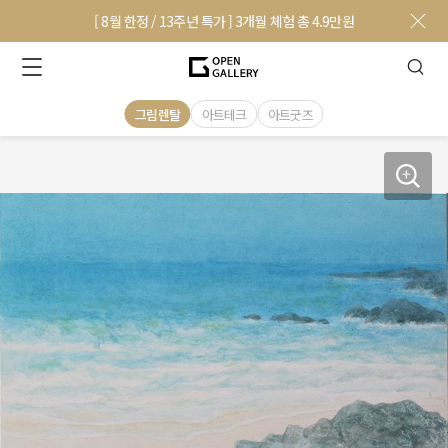
[ 8월 한정 / 13주년 특가 ] 3개월 체험 총 4.9만원
그림렌탈
아트테크
아트굿즈