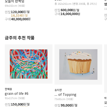
오늘의 반짝임
별
총 162x261cm (변형 200호, 총 2피스)
69x102cm (40호)
1
렌탈
600,000
원/월
렌탈
120,000
원/월
구매
16,000,000
원
16,334
원/월
구매
40,000,000
원
금주의 추천 작품
한혜원
송지연
grain of life #6
... of Topping
91x117cm (50호)
박
73x91cm (30호)
오
렌탈
150,000
원/월
렌탈
99,000
원/월