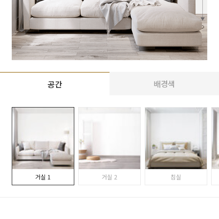
배경색
공간
거실 1
거실 2
침실