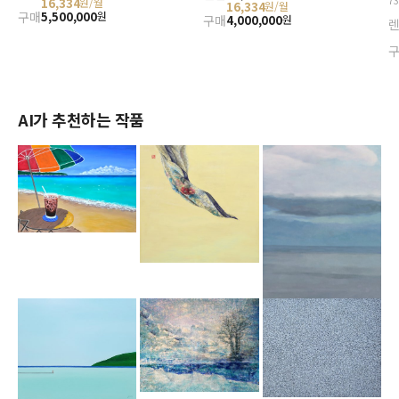
7
16,334
원/월
16,334
원/월
구매
5,500,000
원
구매
4,000,000
원
AI가 추천하는 작품