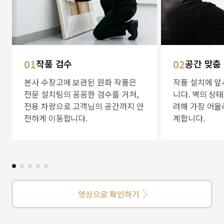
01
작품 검수
02
공간 맞춤
본사 수장고에 보관된 원화 작품은
작품 설치에 앞
전문 설치팀의 꼼꼼한 검수를 거쳐,
니다. 벽의 상
전용 차량으로 고객님의 공간까지 안
려해 가장 어울
전하게 이동합니다.
계합니다.
영상으로 확인하기