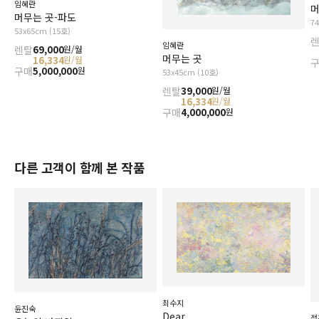
임혜란
머
머무는 곳-파도
7
53x65cm (15호)
임혜란
렌탈
69,000
원/월
머무는 곳
16,334
원/월
구매
5,000,000
원
53x45cm (10호)
렌탈
39,000
원/월
16,334
원/월
구매
4,000,000
원
다른 고객이 함께 본 작품
최수지
윤진숙
Dear
정