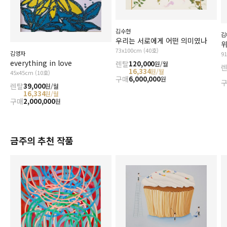
김수현
김
우리는 서로에게 어떤 의미였나
위
73x100cm (40호)
김영자
9
everything in love
렌탈
120,000
원/월
16,334
원/월
45x45cm (10호)
구매
6,000,000
원
렌탈
39,000
원/월
16,334
원/월
구매
2,000,000
원
금주의 추천 작품