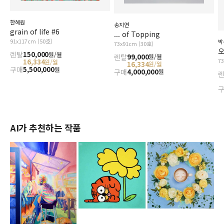
한혜원
송지연
grain of life #6
... of Topping
91x117cm (50호)
박
73x91cm (30호)
오
렌탈
150,000
원/월
렌탈
99,000
원/월
7
16,334
원/월
16,334
원/월
구매
5,500,000
원
구매
4,000,000
원
AI가 추천하는 작품