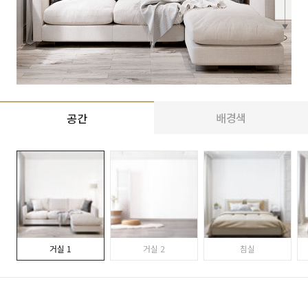
배경색
공간
거실 1
거실 2
침실