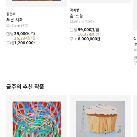
곽미영
강은주
숲-소풍
푸른 사과
61x91cm (30호)
32x41cm (6호)
렌탈
99,000
원/월
렌탈
39,000
원/월
16,334
원/월
16,334
원/월
신
구매
6,000,000
원
구매
1,200,000
원
I
1
금주의 추천 작품