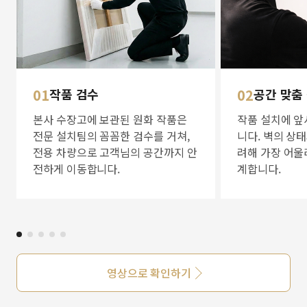
01
작품 검수
02
공간 맞춤
본사 수장고에 보관된 원화 작품은
작품 설치에 앞
전문 설치팀의 꼼꼼한 검수를 거쳐,
니다. 벽의 상
전용 차량으로 고객님의 공간까지 안
려해 가장 어울
전하게 이동합니다.
계합니다.
영상으로 확인하기