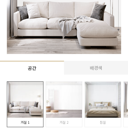
배경색
공간
거실 1
거실 2
침실