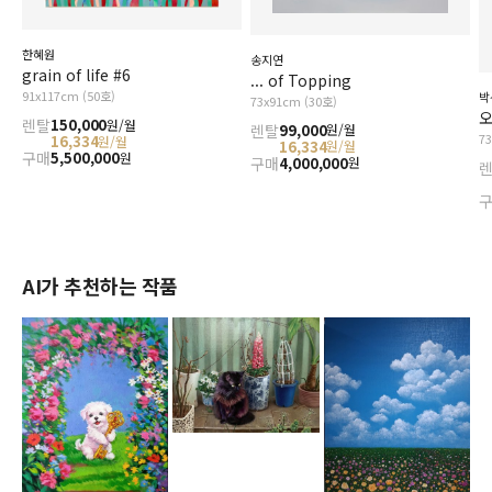
한혜원
송지연
grain of life #6
... of Topping
91x117cm (50호)
박
73x91cm (30호)
오
렌탈
150,000
원/월
렌탈
99,000
원/월
7
16,334
원/월
16,334
원/월
구매
5,500,000
원
구매
4,000,000
원
AI가 추천하는 작품