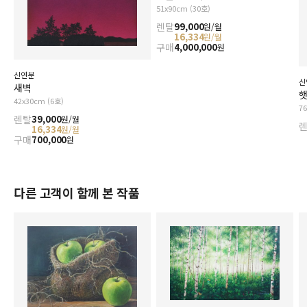
51x90cm (30호)
렌탈
99,000
원/월
16,334
원/월
구매
4,000,000
원
신연분
신
새벽
햇
42x30cm (6호)
7
렌탈
39,000
원/월
16,334
원/월
구매
700,000
원
다른 고객이 함께 본 작품