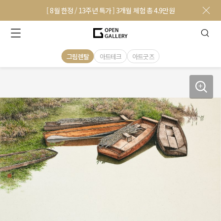
[ 8월 한정 / 13주년 특가 ] 3개월 체험 총 4.9만원
그림렌탈
아트테크
아트굿즈