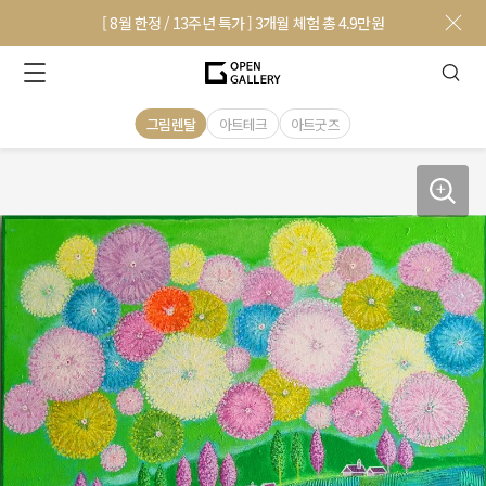
[ 8월 한정 / 13주년 특가 ] 3개월 체험 총 4.9만원
그림렌탈
아트테크
아트굿즈