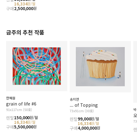
16,334
원/월
구매
2,500,000
원
금주의 추천 작품
한혜원
송지연
grain of life #6
... of Topping
91x117cm (50호)
박
73x91cm (30호)
오
렌탈
150,000
원/월
렌탈
99,000
원/월
7
16,334
원/월
16,334
원/월
구매
5,500,000
원
구매
4,000,000
원