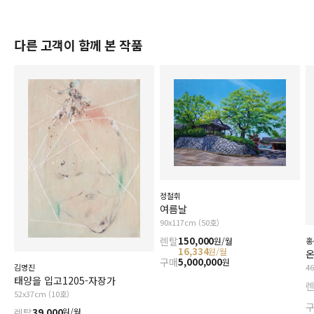
다른 고객이 함께 본 작품
정철휘
여름날
90x117cm (50호)
렌탈
150,000
원/월
홍
16,334
원/월
구매
5,000,000
원
김명진
4
태양을 입고1205-자장가
52x37cm (10호)
렌탈
39,000
원/월