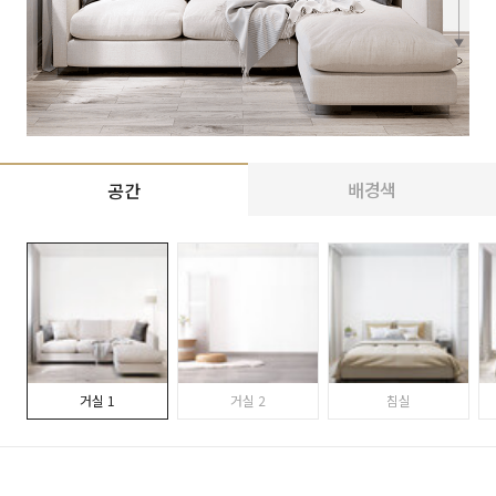
배경색
공간
거실 1
거실 2
침실