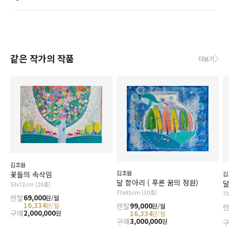
같은 작가의 작품
더보기
김조원
김조원
꽃들의 속삭임
김
달 항아리 ( 푸른 꿈의 정원)
달
53x72cm (20호)
73x91cm (30호)
7
렌탈
69,000
원/월
16,334
원/월
렌탈
99,000
원/월
구매
2,000,000
원
16,334
원/월
구매
3,000,000
원