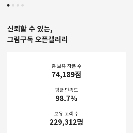
신뢰할 수 있는,
그림구독 오픈갤러리
총 보유 작품 수
74,189점
평균 만족도
98.7%
보유 고객 수
229,312명