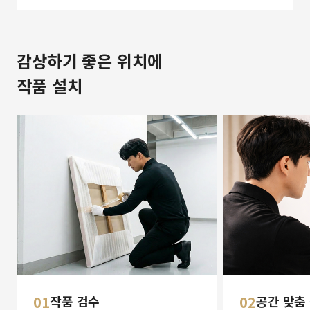
감상하기 좋은 위치에
작품 설치
01
작품 검수
02
공간 맞춤