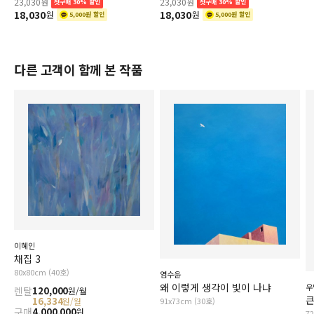
23,030
23,030
원
원
첫구매 30% 할인
첫구매 30% 할인
18,030
18,030
원
원
5,000원 할인
5,000원 할인
다른 고객이 함께 본 작품
이혜인
채집 3
80x80cm (40호)
염수윤
왜 이렇게 생각이 빛이 나냐
우
렌탈
120,000
원/월
큰
16,334
91x73cm (30호)
원/월
구매
4,000,000
원
7