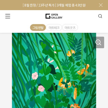
[ 8월 한정 / 13주년 특가 ] 3개월 체험 총 4.9만원
그림렌탈
아트테크
아트굿즈