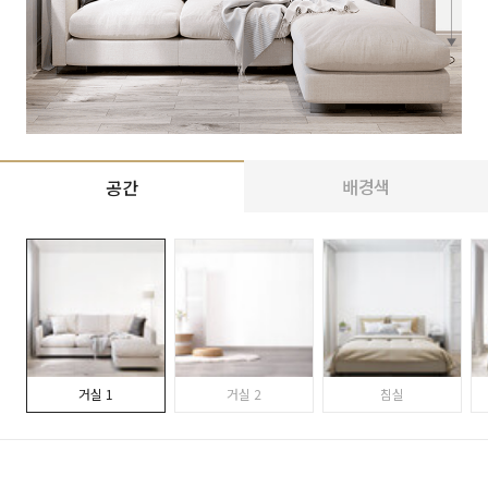
배경색
공간
거실 1
거실 2
침실