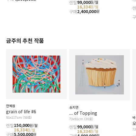
렌탈
99,000
원/월
16,334
원/월
구매
2,400,000
원
금주의 추천 작품
한혜원
송지연
grain of life #6
... of Topping
91x117cm (50호)
박
73x91cm (30호)
오
렌탈
150,000
원/월
렌탈
99,000
원/월
7
16,334
원/월
16,334
원/월
구매
5,500,000
원
구매
4,000,000
원