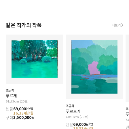
같은 작가의 작품
더보기
조금희
푸르게
61x73cm (20호)
조금희
렌탈
69,000
원/월
조
푸르르게
16,334
원/월
푸
73x61cm (20호)
구매
3,500,000
원
7
렌탈
69,000
원/월
16,334
원/월