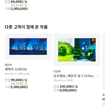
렌탈
69,000
원/월
16,334
원/월
구매
3,000,000
원
다른 고객이 함께 본 작품
정진아
새벽의 드라이브
이은채
45x100cm (변형 25호)
오르페오, 태초의 빛 L'Orfeo, The Primal Light
렌탈
99,000
원/월
89x146cm (80호)
16,334
원/월
렌탈
200,000
원/월
구매
5,000,000
원
구매
9,000,000
원
조
M
1