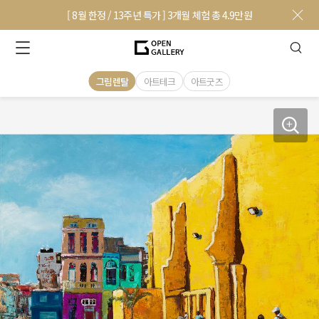
[ 8월 한정 / 13주년 특가 ] 3개월 체험 총 4.9만원
그림렌탈
아트테크
아트굿즈