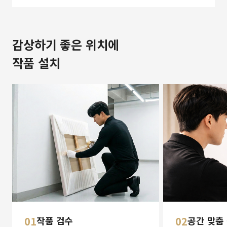
감상하기 좋은 위치에
작품 설치
01
작품 검수
02
공간 맞춤