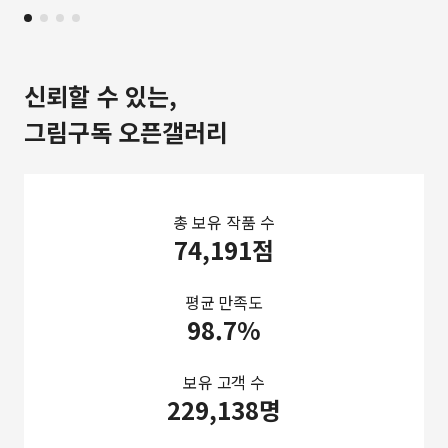
신뢰할 수 있는,
그림구독 오픈갤러리
총 보유 작품 수
74,191점
평균 만족도
98.7%
보유 고객 수
229,138명