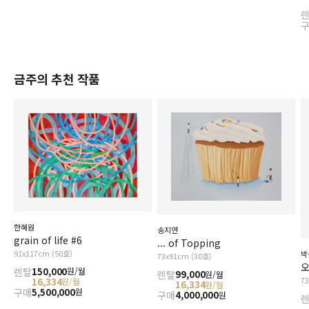
금주의 추천 작품
한혜원
송지연
grain of life #6
... of Topping
91x117cm (50호)
박
73x91cm (30호)
오
렌탈
150,000
원/월
렌탈
99,000
원/월
7
16,334
원/월
16,334
원/월
구매
5,500,000
원
구매
4,000,000
원