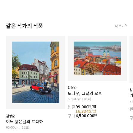
같은 작가의 작품
더보기
김영순
김
도나우, 그날의 오후
기
65x91cm (30호)
9
렌탈
99,000
원/월
16,334
원/월
구매
4,500,000
원
김영순
어느 맑은날의 프라하
65x50cm (15호)