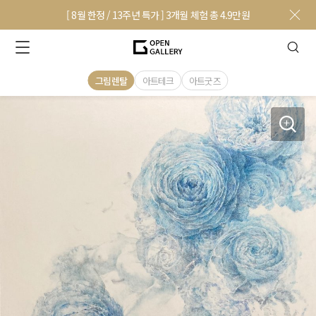
[ 8월 한정 / 13주년 특가 ] 3개월 체험 총 4.9만원
그림렌탈
아트테크
아트굿즈