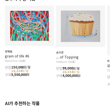
한혜원
송지연
grain of life #6
... of Topping
91x117cm (50호)
박
73x91cm (30호)
오
렌탈
150,000
원/월
렌탈
99,000
원/월
7
16,334
원/월
16,334
원/월
구매
5,500,000
원
구매
4,000,000
원
AI가 추천하는 작품