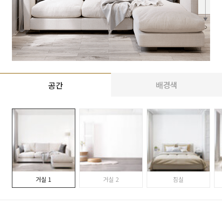
배경색
공간
거실 1
거실 2
침실