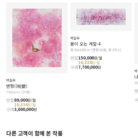
박길우
봄이 오는 계절-4
총 60x180cm (변형 60호, 총 2피스)
렌탈
150,000
원/월
16,334
원/월
구매
7,700,000
원
박
나
박길우
5
변형((蛻變）
73x61cm (20호)
렌탈
69,000
원/월
16,334
원/월
구매
3,000,000
원
다른 고객이 함께 본 작품