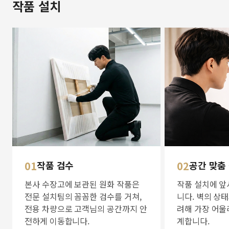
작품 설치
01
작품 검수
02
공간 맞춤
본사 수장고에 보관된 원화 작품은
작품 설치에 앞
전문 설치팀의 꼼꼼한 검수를 거쳐,
니다. 벽의 상
전용 차량으로 고객님의 공간까지 안
려해 가장 어울
전하게 이동합니다.
계합니다.