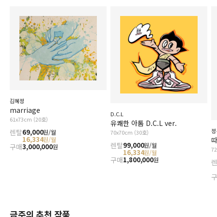
김혜정
marriage
D.C.L
61x73cm (20호)
유쾌한 아톰 D.C.L ver.
정
렌탈
69,000
원/월
70x70cm (30호)
16,334
원/월
따
렌탈
99,000
원/월
구매
3,000,000
원
7
16,334
원/월
구매
1,800,000
원
금주의 추천 작품