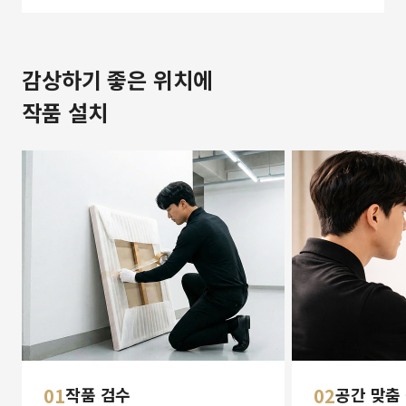
감상하기 좋은 위치에
작품 설치
01
작품 검수
02
공간 맞춤