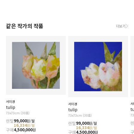
같은 작가의 작품
더보기
서미경
서
서미경
tulip
t
tulip
73x73cm (30호)
7
73x73cm (30호)
렌탈
99,000
원/월
렌탈
99,000
원/월
16,334
원/월
16,334
원/월
구매
4,500,000
원
구매
4,500,000
원