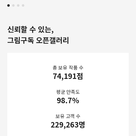
신뢰할 수 있는,
그림구독 오픈갤러리
총 보유 작품 수
74,191점
평균 만족도
98.7%
보유 고객 수
229,263명