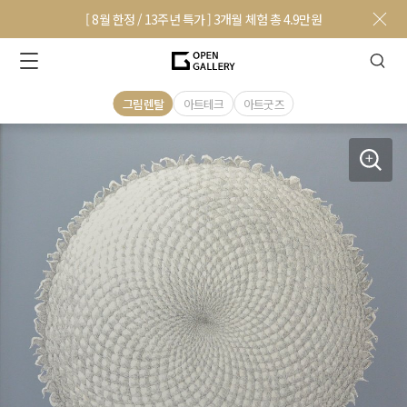
[ 8월 한정 / 13주년 특가 ] 3개월 체험 총 4.9만원
그림렌탈
아트테크
아트굿즈