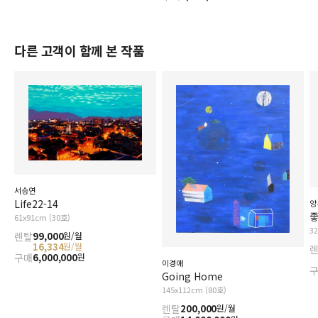
다른 고객이 함께 본 작품
서승연
Life22-14
양
61x91cm (30호)
3
렌탈
99,000
원/월
16,334
원/월
구매
6,000,000
원
이경애
Going Home
145x112cm (80호)
렌탈
200,000
원/월