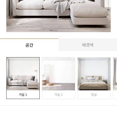
배경색
공간
거실 1
거실 2
침실