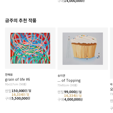
구매
14,000,000
원
금주의 추천 작품
한혜원
송지연
grain of life #6
... of Topping
91x117cm (50호)
박
73x91cm (30호)
오
렌탈
150,000
원/월
렌탈
99,000
원/월
7
16,334
원/월
16,334
원/월
구매
5,500,000
원
구매
4,000,000
원