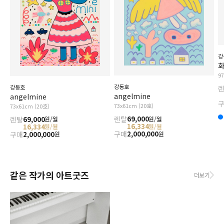
강
화
9
강동호
강동호
angelmine
angelmine
73x61cm (20호)
73x61cm (20호)
렌탈
69,000
렌탈
69,000
원/월
원/월
16,334
16,334
원/월
원/월
구매
2,000,000
구매
2,000,000
원
원
같은 작가의 아트굿즈
더보기