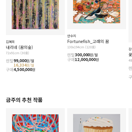
안수지
Fortunefish_고래의 꿈
김복희
내리네 (꿈의숲)
130x194cm (120호)
강
72x91cm (30호)
꽃
렌탈
300,000
원/월
구매
12,000,000
원
4
렌탈
99,000
원/월
16,334
원/월
구매
4,500,000
원
금주의 추천 작품