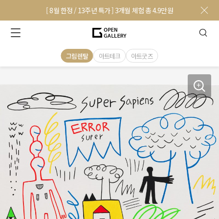
[ 8월 한정 / 13주년 특가 ] 3개월 체험 총 4.9만원
그림렌탈
아트테크
아트굿즈