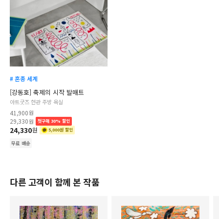
# 혼종 세계
[강동호] 축제의 시작 발매트
아트굿즈 현관 주방 욕실
41,900
원
29,330
원
첫구매 30% 할인
24,330
원
5,000원 할인
무료 배송
다른 고객이 함께 본 작품