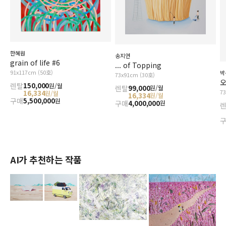
한혜원
송지연
grain of life #6
... of Topping
91x117cm (50호)
박
73x91cm (30호)
오
렌탈
150,000
원/월
렌탈
99,000
원/월
7
16,334
원/월
16,334
원/월
구매
5,500,000
원
구매
4,000,000
원
AI가 추천하는 작품