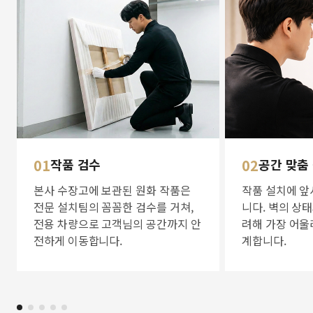
01
작품 검수
02
공간 맞춤
본사 수장고에 보관된 원화 작품은
작품 설치에 앞
전문 설치팀의 꼼꼼한 검수를 거쳐,
니다. 벽의 상
전용 차량으로 고객님의 공간까지 안
려해 가장 어울
전하게 이동합니다.
계합니다.