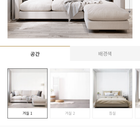
배경색
공간
거실 1
거실 2
침실