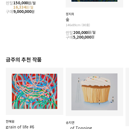
렌탈
150,000
원/월
16,334
원/월
구매
9,000,000
원
정지희
숲
146x89cm (80호)
렌탈
200,000
원/월
구매
5,200,000
원
금주의 추천 작품
한혜원
송지연
grain of life #6
... of Topping