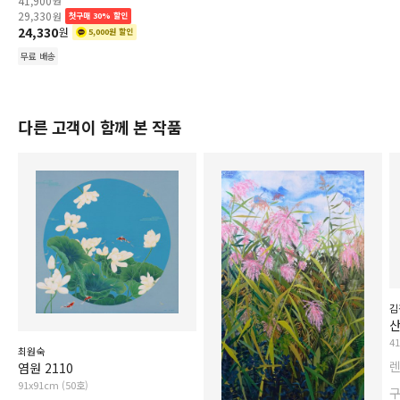
41,900
원
29,330
원
첫구매 30% 할인
24,330
원
5,000원 할인
무료 배송
다른 고객이 함께 본 작품
김
산
4
최원숙
염원 2110
91x91cm (50호)