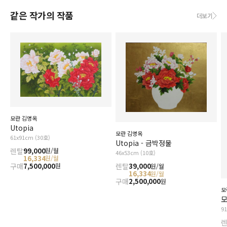
같은 작가의 작품
더보기
모란 김명옥
Utopia
모란 김명옥
61x91cm (30호)
Utopia - 금박정물
렌탈
99,000
원/월
46x53cm (10호)
16,334
원/월
구매
7,500,000
렌탈
39,000
원
원/월
16,334
원/월
구매
2,500,000
원
모
모
9