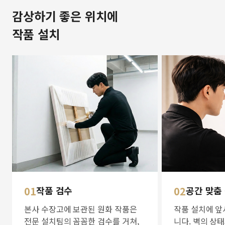
감상하기 좋은 위치에
작품 설치
01
작품 검수
02
공간 맞춤
본사 수장고에 보관된 원화 작품은
작품 설치에 앞
전문 설치팀의 꼼꼼한 검수를 거쳐,
니다. 벽의 상