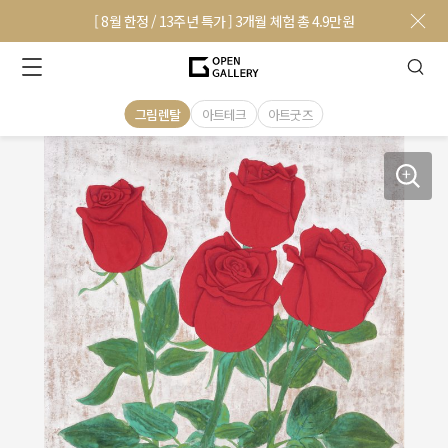
[ 8월 한정 / 13주년 특가 ] 3개월 체험 총 4.9만원
그림렌탈
아트테크
아트굿즈