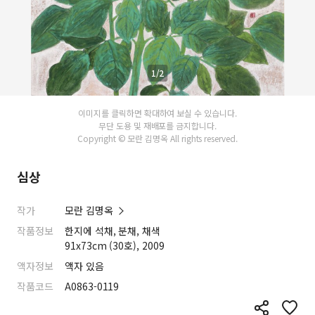
1/2
이미지를 클릭하면 확대하여 보실 수 있습니다.
무단 도용 및 재배포를 금지합니다.
Copyright © 모란 김명옥 All rights reserved.
심상
작가
모란 김명옥
작품정보
한지에 석채, 분채, 채색
91x73cm (30호), 2009
액자정보
액자 있음
작품코드
A0863-0119