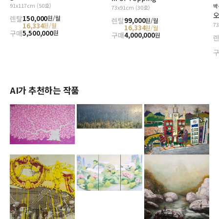
91x117cm (50호)
박
73x91cm (30호)
오
렌탈
150,000
원/월
렌탈
99,000
원/월
7
16,334
원/월
16,334
원/월
구매
5,500,000
원
구매
4,000,000
원
AI가 추천하는 작품