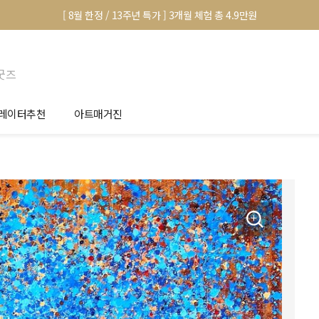
[ 8월 한정 / 13주년 특가 ] 3개월 체험 총 4.9만원
굿즈
레이터추천
아트매거진
안서 신청
전시 정보
품선택 Tip
미술 이야기
림인테리어 Tip
아트 딕셔너리
마별 추천