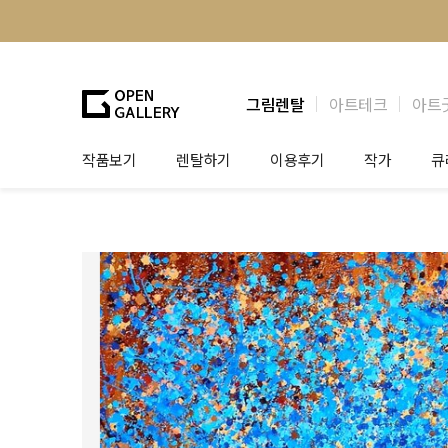
그림렌탈
아트테크
아트
작품보기
렌탈하기
이용후기
작가
큐
그림렌탈
개인 고객
작가소개
제
법인상담
법인 고객
작가공모
작
기프트카드
셀럽 인터뷰
그
테