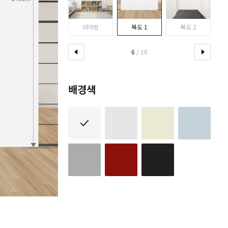
다이닝룸
아이방
복도 1
복도 2
6
/ 10
배경색