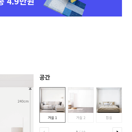
총 4.9만원
공간
거실 1
거실 2
침실
1
/ 10