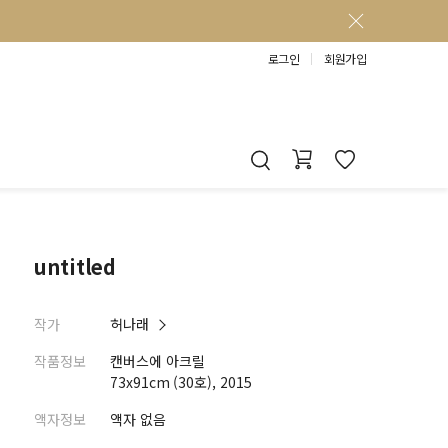
로그인
회원가입
untitled
작가
허나래
작품정보
캔버스에 아크릴
73x91cm (30호), 2015
액자정보
액자 없음