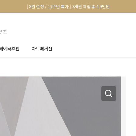
[ 8월 한정 / 13주년 특가 ] 3개월 체험 총 4.9만원
굿즈
레이터추천
아트매거진
안서 신청
전시 정보
품선택 Tip
미술 이야기
림인테리어 Tip
아트 딕셔너리
마별 추천