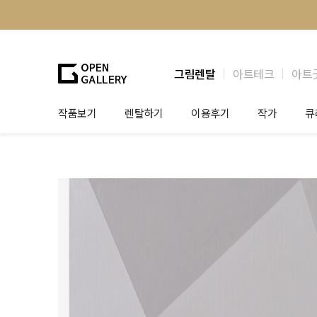
그림렌탈
아트테크
아트
작품보기
렌탈하기
이용후기
작가
큐
그림렌탈
개인 고객
작가소개
제
법인상담
법인 고객
작가공모
작
기프트카드
셀럽 인터뷰
그
테