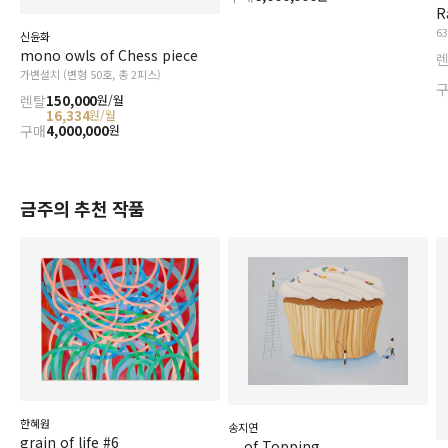
R
6
신윤화
mono owls of Chess piece
가변설치 (변형 50호, 총 2피스)
렌탈
150,000
원/월
16,334
원/월
구매
4,000,000
원
금주의 추천 작품
한혜원
송지연
grain of life #6
... of Topping