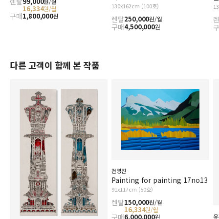
렌탈
99,000
원/월
130x162cm (100호)
1
16,334
원/월
구매
1,800,000
원
렌탈
250,000
원/월
구매
4,500,000
원
다른 고객이 함께 본 작품
전영진
Painting for painting 17no13
91x117cm (50호)
렌탈
150,000
원/월
16,334
원/월
유
구매
6,000,000
원