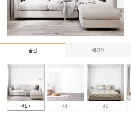
배경색
공간
거실 1
거실 2
침실