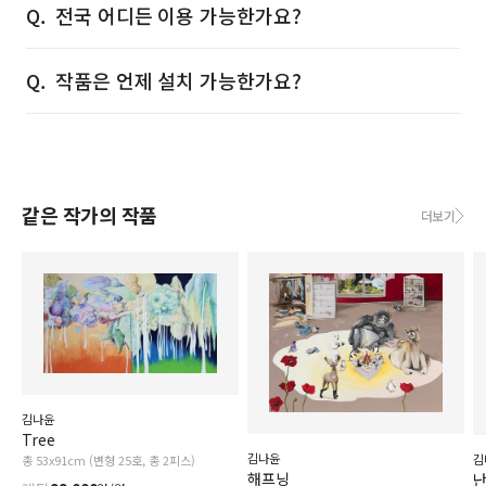
전국 어디든 이용 가능한가요?
작품은 언제 설치 가능한가요?
같은 작가의 작품
더보기
김나윤
Tree
김나윤
김
총 53x91cm (변형 25호, 총 2피스)
해프닝