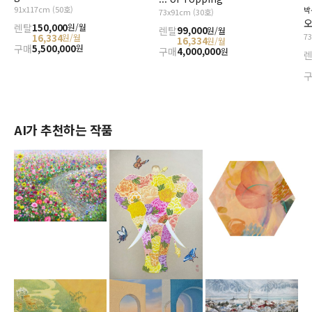
91x117cm (50호)
박
73x91cm (30호)
오
렌탈
150,000
원/월
렌탈
99,000
원/월
7
16,334
원/월
16,334
원/월
구매
5,500,000
원
구매
4,000,000
원
AI가 추천하는 작품