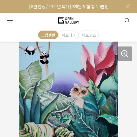
[ 8월 한정 / 13주년 특가 ] 3개월 체험 총 4.9만원
그림렌탈
아트테크
아트굿즈