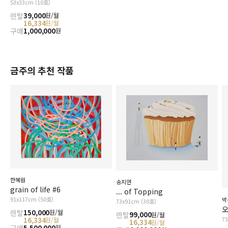
53x33cm (10호)
렌탈
39,000
원/월
16,334
원/월
구매
1,000,000
원
금주의 추천 작품
한혜원
송지연
grain of life #6
... of Topping
91x117cm (50호)
박
73x91cm (30호)
오
렌탈
150,000
원/월
렌탈
99,000
원/월
7
16,334
원/월
16,334
원/월
구매
5,500,000
원