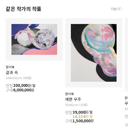
같은 작가의 작품
더보기
함미혜
겉과 속
104x152cm (80호)
렌탈
200,000
원/월
구매
6,000,000
원
함미혜
함
예쁜 우주
우
53x42cm (10호)
4
렌탈
39,000
원/월
16,334
원/월
구매
1,500,000
원