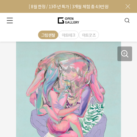
[ 8월 한정 / 13주년 특가 ] 3개월 체험 총 4.9만원
그림렌탈
아트테크
아트굿즈