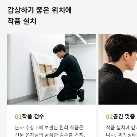
감상하기 좋은 위치에
작품 설치
01
작품 검수
02
공간 맞춤
본사 수장고에 보관된 원화 작품은
작품 설치에 앞
전문 설치팀의 꼼꼼한 검수를 거쳐,
니다. 벽의 상