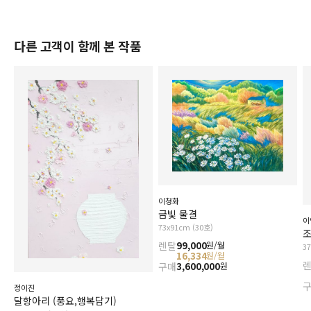
다른 고객이 함께 본 작품
이청화
금빛 물결
이
73x91cm (30호)
조
렌탈
99,000
원/월
3
16,334
원/월
구매
3,600,000
원
정이진
달항아리 (풍요,행복담기)