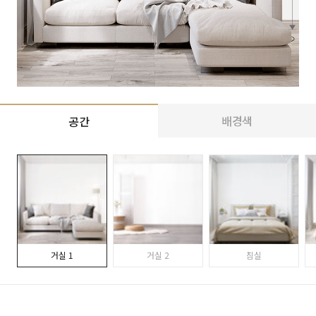
배경색
공간
거실 1
거실 2
침실