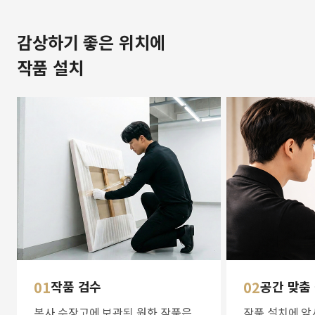
감상하기 좋은 위치에
작품 설치
01
작품 검수
02
공간 맞춤
본사 수장고에 보관된 원화 작품은
작품 설치에 앞