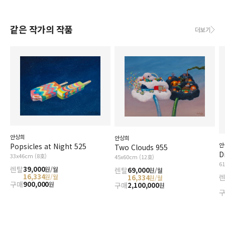
같은 작가의 작품
더보기
안상희
안상희
안
Popsicles at Night 525
Two Clouds 955
D
33x46cm (8호)
45x60cm (12호)
6
렌탈
39,000
원/월
렌탈
69,000
원/월
16,334
원/월
16,334
원/월
구매
900,000
원
구매
2,100,000
원