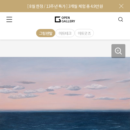
[ 8월 한정 / 13주년 특가 ] 3개월 체험 총 4.9만원
그림렌탈
아트테크
아트굿즈