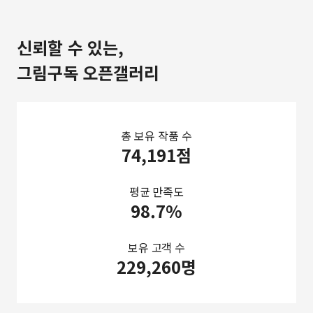
신뢰할 수 있는,
그림구독 오픈갤러리
총 보유 작품 수
74,191점
평균 만족도
98.7%
보유 고객 수
229,260명