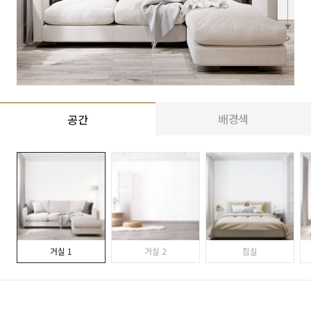
배경색
공간
거실 1
거실 2
침실