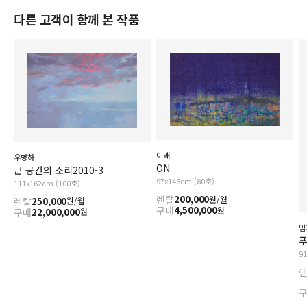
다른 고객이 함께 본 작품
이래
우명하
ON
큰 공간의 소리2010-3
97x146cm (80호)
111x162cm (100호)
렌탈
200,000
원/월
렌탈
250,000
원/월
구매
4,500,000
원
구매
22,000,000
원
임
푸
9