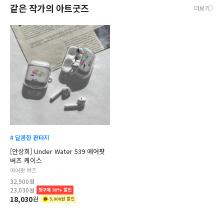
같은 작가의 아트굿즈
더보기
# 달콤한 판타지
[안상희] Under Water 539 에어팟
버즈 케이스
에어팟 버즈
32,900
원
23,030
원
첫구매 30% 할인
18,030
원
5,000원 할인