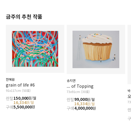
금주의 추천 작품
한혜원
송지연
grain of life #6
... of Topping
91x117cm (50호)
박
73x91cm (30호)
오
렌탈
150,000
원/월
렌탈
99,000
원/월
7
16,334
원/월
16,334
원/월
구매
5,500,000
원
구매
4,000,000
원