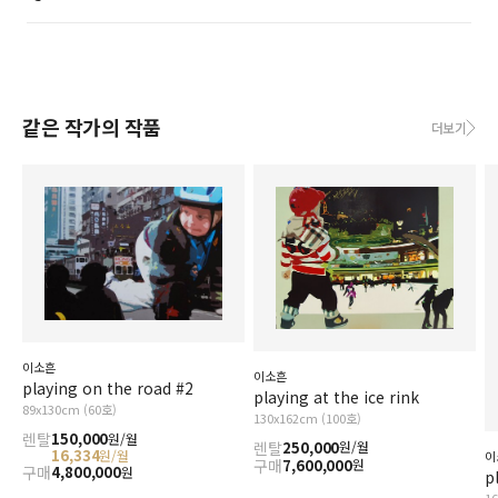
같은 작가의 작품
더보기
이소흔
이소흔
playing on the road #2
playing at the ice rink
89x130cm (60호)
130x162cm (100호)
렌탈
150,000
원/월
렌탈
250,000
원/월
16,334
원/월
이
구매
7,600,000
원
구매
4,800,000
원
p
1