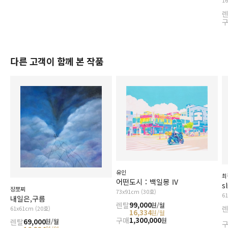
다른 고객이 함께 본 작품
유인
최
어떤도시：백일몽 Ⅳ
s
장쪼찌
73x91cm (30호)
6
내일은,구름
렌탈
99,000
원/월
61x61cm (20호)
16,334
원/월
구매
1,300,000
원
렌탈
69,000
원/월