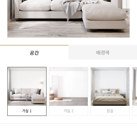
배경색
공간
거실 1
거실 2
침실