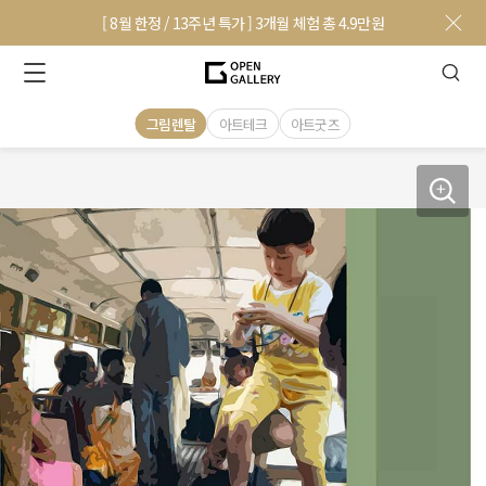
[ 8월 한정 / 13주년 특가 ] 3개월 체험 총 4.9만원
그림렌탈
아트테크
아트굿즈