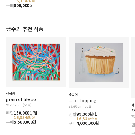
16,334
원/월
구매
800,000
원
금주의 추천 작품
한혜원
송지연
grain of life #6
... of Topping
91x117cm (50호)
박
73x91cm (30호)
오
렌탈
150,000
원/월
렌탈
99,000
원/월
7
16,334
원/월
16,334
원/월
구매
5,500,000
원
구매
4,000,000
원