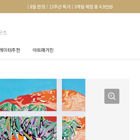
[ 8월 한정 / 13주년 특가 ] 3개월 체험 총 4.9만원
굿즈
레이터추천
아트매거진
안서 신청
전시 정보
품선택 Tip
미술 이야기
림인테리어 Tip
아트 딕셔너리
마별 추천