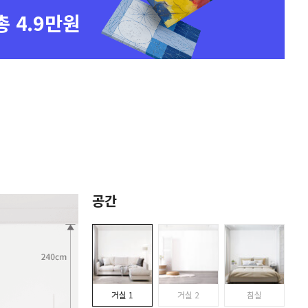
총 4.9만원
공간
거실 1
거실 2
침실