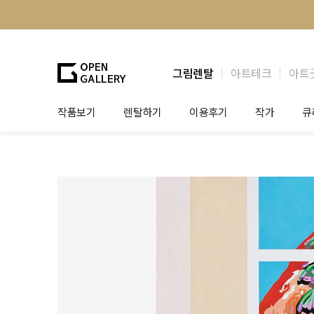
그림렌탈
아트테크
아트
작품보기
렌탈하기
이용후기
작가
큐
그림렌탈
개인 고객
작가소개
제
법인상담
법인 고객
작가공모
작
기프트카드
셀럽 인터뷰
그
테