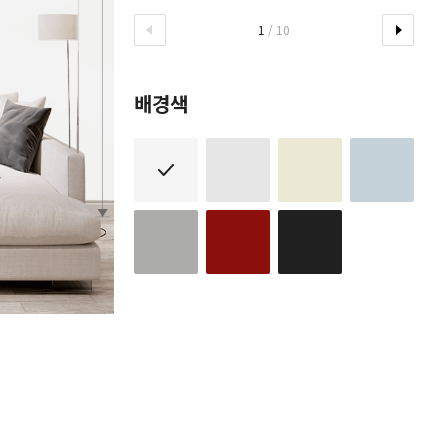
1
/ 10
배경색