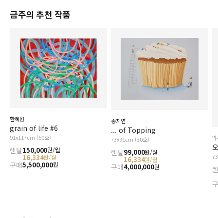
금주의 추천 작품
한혜원
송지연
grain of life #6
... of Topping
91x117cm (50호)
박
73x91cm (30호)
오
렌탈
150,000
원/월
렌탈
99,000
원/월
7
16,334
원/월
16,334
원/월
구매
5,500,000
원
구매
4,000,000
원