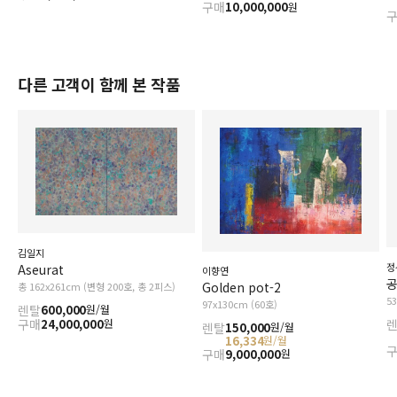
구매
10,000,000
원
다른 고객이 함께 본 작품
김일지
정
Aseurat
이향연
공
Golden pot-2
총 162x261cm (변형 200호, 총 2피스)
5
97x130cm (60호)
렌탈
600,000
원/월
구매
24,000,000
원
렌탈
150,000
원/월
16,334
원/월
구매
9,000,000
원