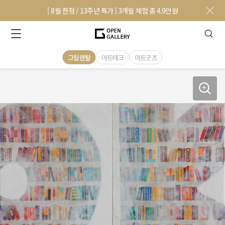
[ 8월 한정 / 13주년 특가 ] 3개월 체험 총 4.9만원
그림렌탈
아트테크
아트굿즈