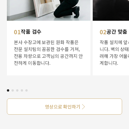
01
작품 검수
02
공간 맞춤
본사 수장고에 보관된 원화 작품은
작품 설치에 앞
전문 설치팀의 꼼꼼한 검수를 거쳐,
니다. 벽의 상
전용 차량으로 고객님의 공간까지 안
려해 가장 어울
전하게 이동합니다.
계합니다.
영상으로 확인하기