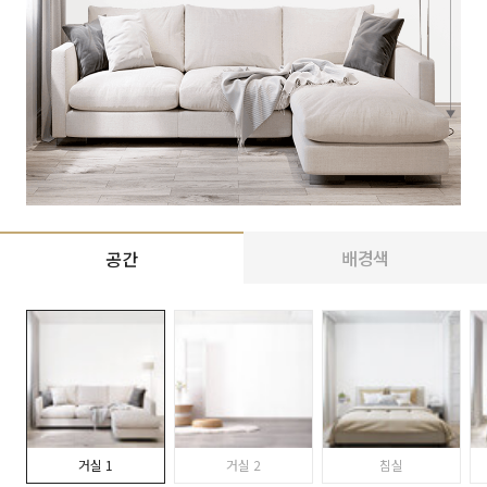
배경색
공간
거실 1
거실 2
침실