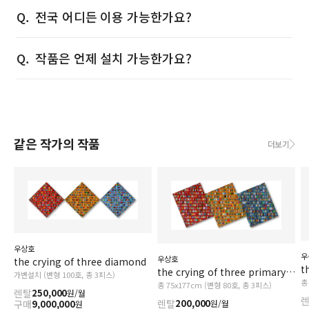
전국 어디든 이용 가능한가요?
작품은 언제 설치 가능한가요?
같은 작가의 작품
더보기
우상호
우
우상호
the crying of three diamond
t
the crying of three primary colors
가변설치 (변형 100호, 총 3피스)
총
총 75x177cm (변형 80호, 총 3피스)
렌탈
250,000
원/월
렌탈
200,000
원/월
구매
9,000,000
원