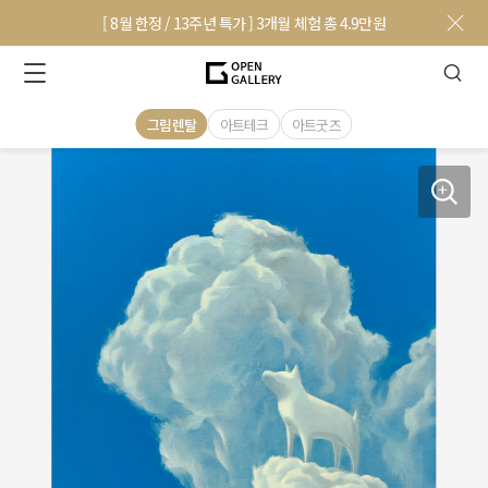
[ 8월 한정 / 13주년 특가 ] 3개월 체험 총 4.9만원
그림렌탈
아트테크
아트굿즈