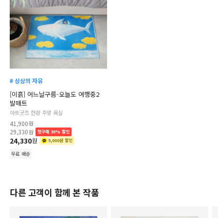
# 상상의 자유
[이흙] 어느날구름-오늘도 여행중2
발매트
아트굿즈 현관 주방 욕실
41,900
원
29,330
원
첫구매 30% 할인
24,330
원
5,000원 할인
무료 배송
다른 고객이 함께 본 작품