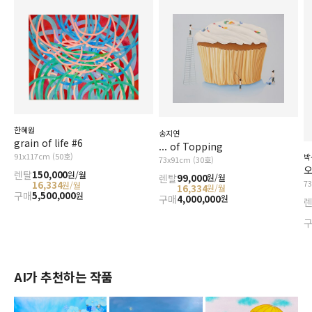
한혜원
송지연
grain of life #6
... of Topping
91x117cm (50호)
박
73x91cm (30호)
오
렌탈
150,000
원/월
렌탈
99,000
원/월
7
16,334
원/월
16,334
원/월
구매
5,500,000
원
구매
4,000,000
원
AI가 추천하는 작품