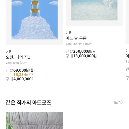
이흙
어느 날 구름
130x163cm (100호)
이
렌탈
250,000
원/월
이흙
구매
18,000,000
원
오월. 나의 집1
6
73x61cm (20호)
렌탈
69,000
원/월
16,334
원/월
구매
4,000,000
원
같은 작가의 아트굿즈
더보기