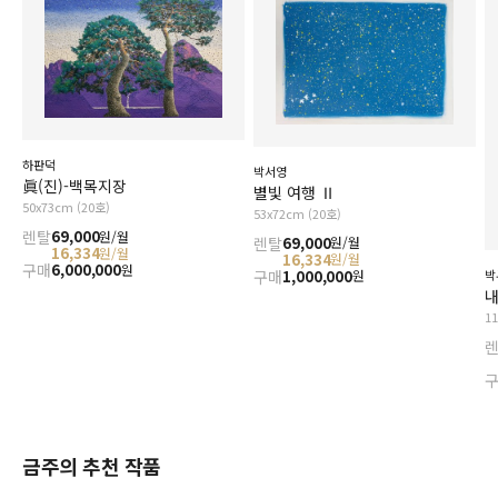
하판덕
박서영
眞(진)-백목지장
별빛 여행 Ⅱ
50x73cm (20호)
53x72cm (20호)
렌탈
69,000
원/월
렌탈
69,000
원/월
16,334
원/월
16,334
원/월
구매
6,000,000
원
구매
1,000,000
원
박
내
1
금주의 추천 작품