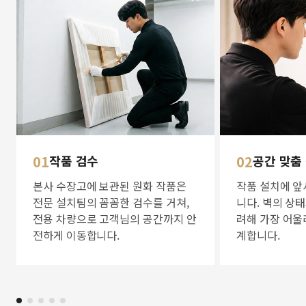
01
작품 검수
02
공간 맞춤
본사 수장고에 보관된 원화 작품은
작품 설치에 앞
전문 설치팀의 꼼꼼한 검수를 거쳐,
니다. 벽의 상
전용 차량으로 고객님의 공간까지 안
려해 가장 어울
전하게 이동합니다.
계합니다.