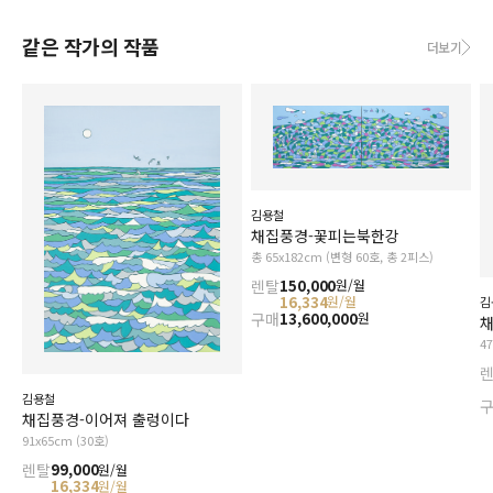
같은 작가의 작품
더보기
김용철
채집풍경-꽃피는북한강
총 65x182cm (변형 60호, 총 2피스)
렌탈
150,000
원/월
16,334
원/월
김
구매
13,600,000
원
채
4
김용철
채집풍경-이어져 출렁이다
91x65cm (30호)
렌탈
99,000
원/월
16,334
원/월