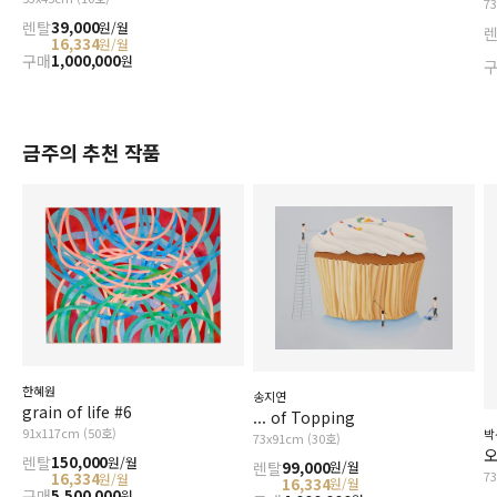
7
렌탈
39,000
원/월
16,334
원/월
구매
1,000,000
원
금주의 추천 작품
한혜원
송지연
grain of life #6
... of Topping
91x117cm (50호)
박
73x91cm (30호)
오
렌탈
150,000
원/월
렌탈
99,000
원/월
7
16,334
원/월
16,334
원/월
구매
5,500,000
원