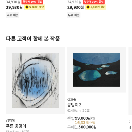
34,930
34,930
원
원
첫구매 30% 할인
첫구매 30% 할인
29,930
29,930
원
원
5,000원 할인
5,000원 할인
무료 배송
무료 배송
다른 고객이 함께 본 작품
신효순
웅덩이2
62x90cm (30호)
렌탈
99,000
원/월
김지혜
이
16,334
원/월
푸른 웅덩이
구매
1,500,000
원
if
53x45cm (10호)