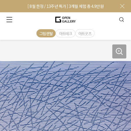
[ 8월 한정 / 13주년 특가 ] 3개월 체험 총 4.9만원
그림렌탈
아트테크
아트굿즈