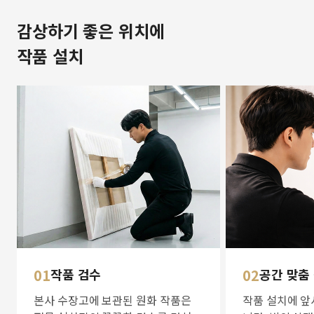
감상하기 좋은 위치에
작품 설치
01
작품 검수
02
공간 맞춤
본사 수장고에 보관된 원화 작품은
작품 설치에 앞