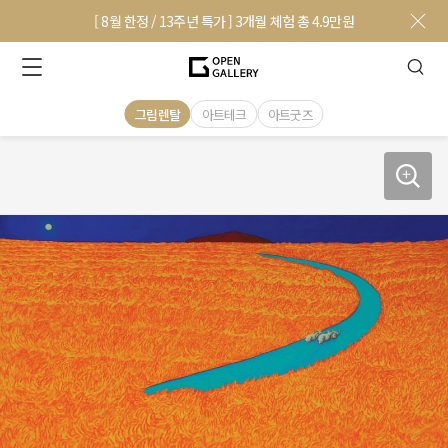
[ 8월 한정 / 13주년 특가 ] 3개월 체험 총 4.9만원
그림렌탈
아트테크
아트굿즈