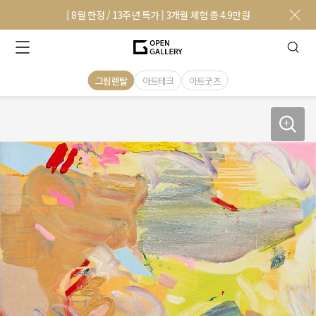
[ 8월 한정 / 13주년 특가 ] 3개월 체험 총 4.9만원
그림렌탈
아트테크
아트굿즈