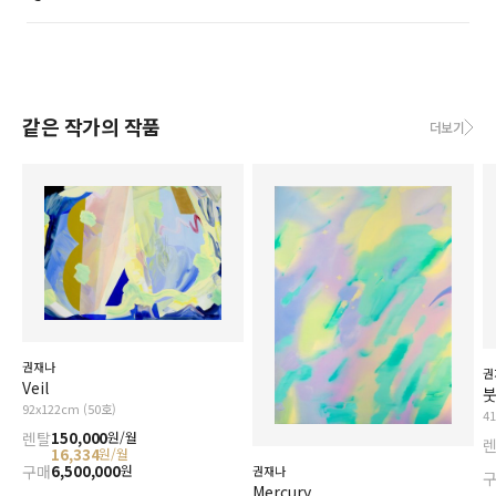
같은 작가의 작품
더보기
권재나
권
Veil
붓
92x122cm (50호)
4
렌탈
150,000
원/월
16,334
원/월
구매
6,500,000
원
권재나
Mercury