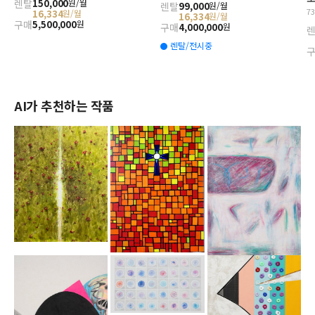
렌탈
150,000
원/월
렌탈
99,000
원/월
7
16,334
원/월
16,334
원/월
구매
5,500,000
원
구매
4,000,000
원
렌탈/전시중
AI가 추천하는 작품