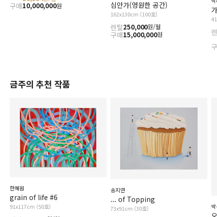
박
심안가(영원한 공간)
구매
10,000,000
원
가
162x130cm (100호)
4
렌탈
250,000
원/월
구매
15,000,000
원
금주의 추천 작품
한혜원
송지연
grain of life #6
... of Topping
91x117cm (50호)
박
73x91cm (30호)
오