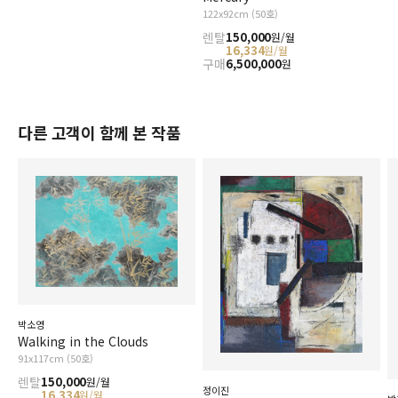
122x92cm (50호)
렌탈
150,000
원/월
16,334
원/월
구매
6,500,000
원
다른 고객이 함께 본 작품
박소영
Walking in the Clouds
91x117cm (50호)
렌탈
150,000
원/월
정이진
16,334
원/월