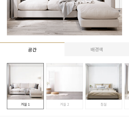
배경색
공간
거실 1
거실 2
침실