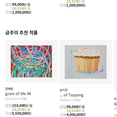
16,334
원/월
렌탈
99,000
원/월
구매
1,000,000
원
16,334
원/월
구매
2,000,000
원
금주의 추천 작품
한혜원
송지연
grain of life #6
... of Topping
91x117cm (50호)
박
73x91cm (30호)
오
렌탈
150,000
원/월
렌탈
99,000
원/월
7
16,334
원/월
16,334
원/월
구매
5,500,000
원
구매
4,000,000
원