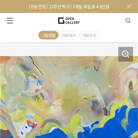
[ 8월 한정 / 13주년 특가 ] 3개월 체험 총 4.9만원
그림렌탈
아트테크
아트굿즈