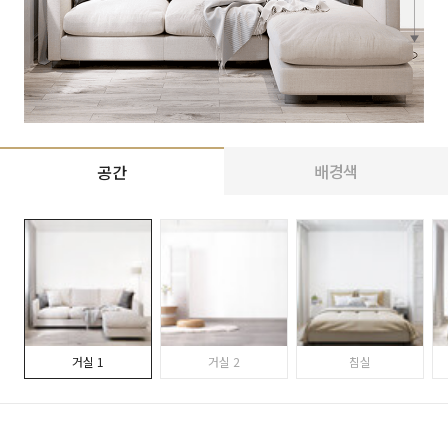
배경색
공간
거실 1
거실 2
침실