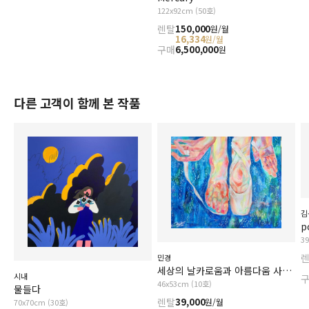
122x92cm (50호)
렌탈
150,000
원/월
16,334
원/월
구매
6,500,000
원
다른 고객이 함께 본 작품
김
p
3
민경
세상의 날카로움과 아름다움 사이에서
시내
46x53cm (10호)
물들다
렌탈
39,000
원/월
70x70cm (30호)