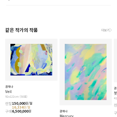
같은 작가의 작품
더보기
권재나
권
Veil
붓
92x122cm (50호)
4
렌탈
150,000
원/월
16,334
원/월
구매
6,500,000
원
권재나
Mercury