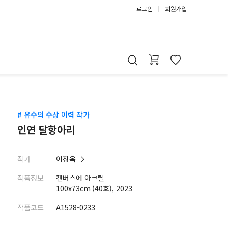
로그인
회원가입
# 유수의 수상 이력 작가
인연 달항아리
작가
이장옥
작품정보
캔버스에 아크릴
100x73cm (40호), 2023
작품코드
A1528-0233