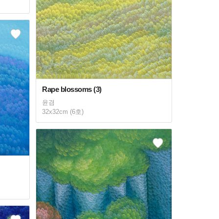
Rape blossoms (3)
윤겸
32x32cm (6호)