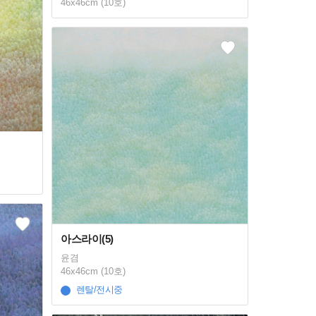
46x46cm (10호)
아스라이(5)
윤겸
46x46cm (10호)
렌탈/전시중