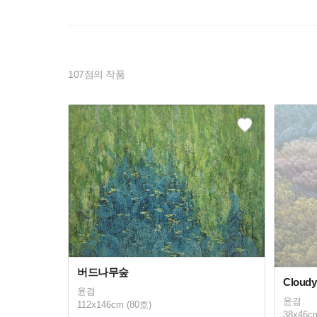
107
점의 작품
버드나무숲
Cloudy 
윤겸
윤겸
112x146cm (80호)
38x46c