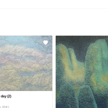
day (2)
m (8호)