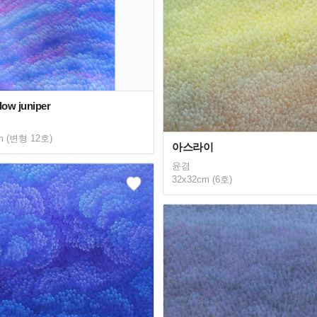
ow juniper
m (변형 12호)
아스라이
윤겸
32x32cm (6호)