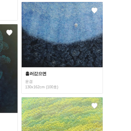
흘러갔으면
윤겸
130x162cm (100호)