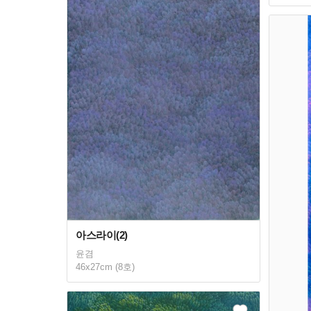
아스라이(2)
윤겸
46x27cm (8호)