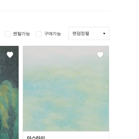
랜덤정렬
렌탈가능
구매가능
아스라이