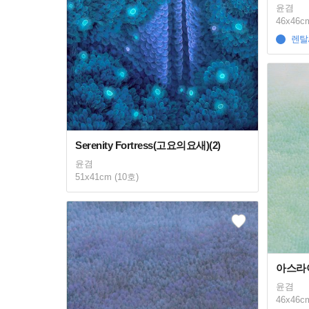
윤겸
46x46c
렌탈
Serenity Fortress(고요의요새)(2)
윤겸
51x41cm (10호)
아스라이
윤겸
46x46c