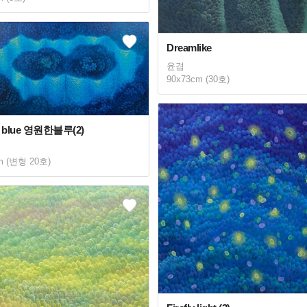
Dreamlike
윤겸
90x73cm (30호)
al blue 영원한블루(2)
m (변형 20호)