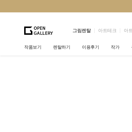
그림렌탈
아트테크
아
작품보기
렌탈하기
이용후기
작가
그림렌탈
개인 고객
작가소개
법인상담
법인 고객
작가공모
기프트카드
셀럽 인터뷰