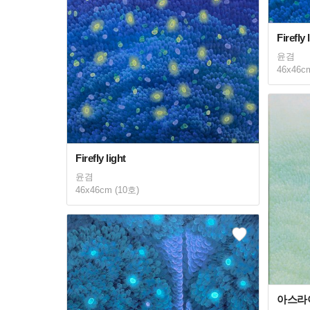
Firefly 
윤겸
46x46c
Firefly light
윤겸
46x46cm (10호)
아스라이