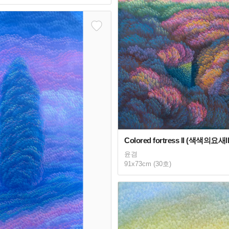
Colored fortress ll (색색의요새ll
윤겸
91x73cm (30호)