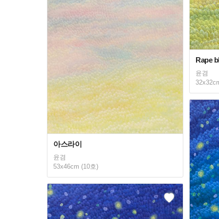
Rape b
윤겸
32x32c
아스라이
윤겸
53x46cm (10호)