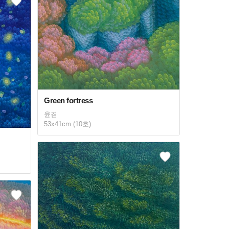
Green fortress
윤겸
53x41cm (10호)