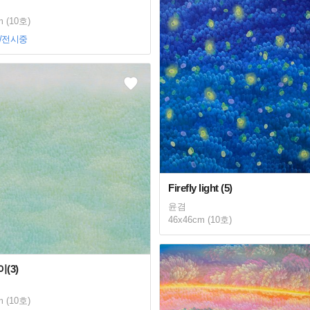
m (10호)
/전시중
Firefly light (5)
윤겸
46x46cm (10호)
(3)
m (10호)