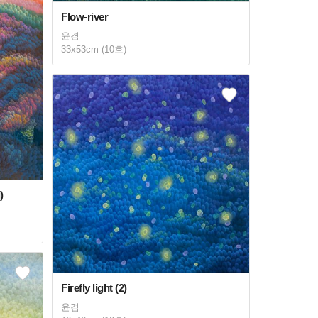
Flow-river
윤겸
33x53cm (10호)
)
Firefly light (2)
윤겸