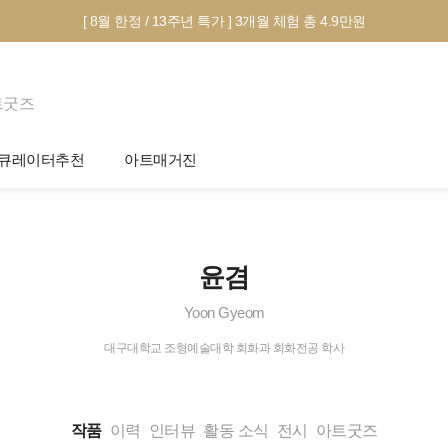
[ 8월 한정 / 13주년 특가 ] 3개월 체험 총 4.9만원
트굿즈
큐레이터추천
아트매거진
제안서 신청
전시 정보
작품선택 Tip
미술 이야기
윤겸
그림인테리어 Tip
아트 딕셔너리
Yoon Gyeom
테마별 추천
대구대학교 조형예술대학 회화과 회화전공 학사
작품
이력
인터뷰
활동 소식
전시
아트굿즈