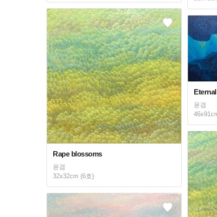
Etern
윤겸
46x91c
Rape blossoms
윤겸
32x32cm (6호)