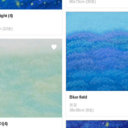
80x73cm (30호)
light (4)
m (10호)
Blue field
윤겸
38x38cm (8호)
(4)