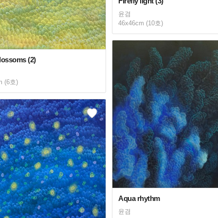
Firefly light (3)
윤겸
46x46cm (10호)
lossoms (2)
m (6호)
Aqua rhythm
윤겸