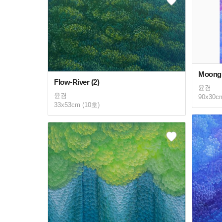
Moongl
Flow-River (2)
윤겸
윤겸
90x30c
33x53cm (10호)