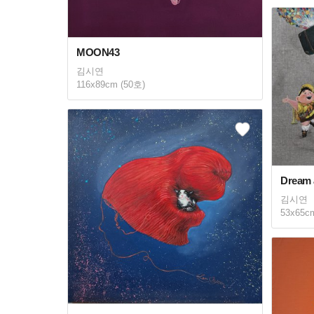
MOON43
김시연
116x89cm (50호)
Dream 
김시연
53x65c