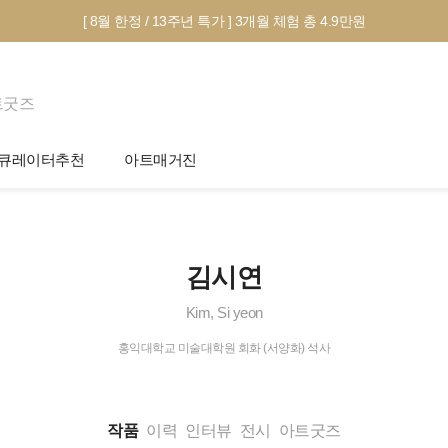
[ 8월 한정 / 13주년 특가 ] 3개월 체험 총 4.9만원
트굿즈
큐레이터추천
아트매거진
제안서 신청
전시 정보
작품선택 Tip
미술 이야기
김시연
그림인테리어 Tip
아트 딕셔너리
Kim, Si yeon
테마별 추천
홍익대학교 미술대학원 회화 (서양화) 석사
작품
이력
인터뷰
전시
아트굿즈