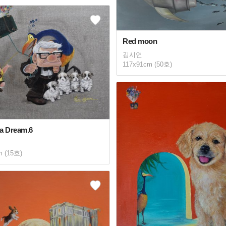
Red moon
김시연
117x91cm (50호)
a Dream.6
m (15호)