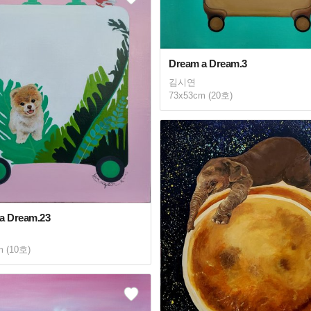
Dream a Dream.3
김시연
73x53cm (20호)
a Dream.23
m (10호)