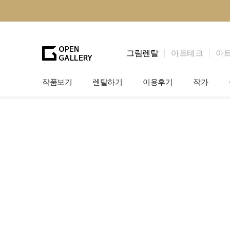
그림렌탈
아트테크
아
작품보기
렌탈하기
이용후기
작가
그림렌탈
개인 고객
작가소개
법인상담
법인 고객
작가공모
기프트카드
셀럽 인터뷰