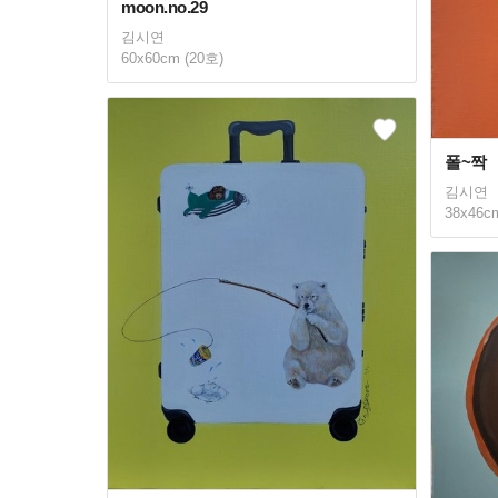
moon.no.29
김시연
60x60cm (20호)
폴~짝
김시연
38x46c