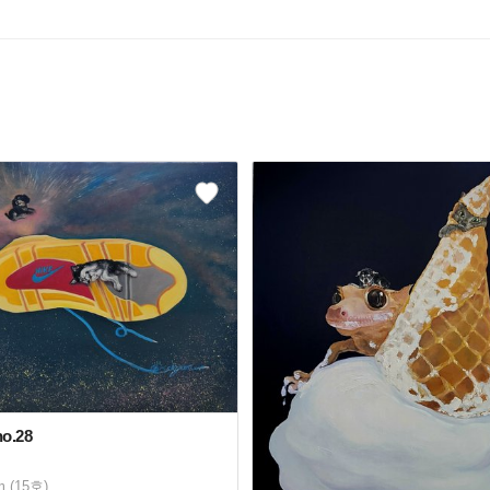
o.28
m (15호)