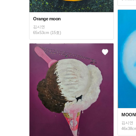
Orange moon
김시연
65x53cm (15호)
MOON
김시연
46x38c