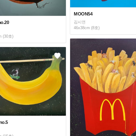
MOON54
김시연
o.20
46x38cm (8호)
m (30호)
no.5