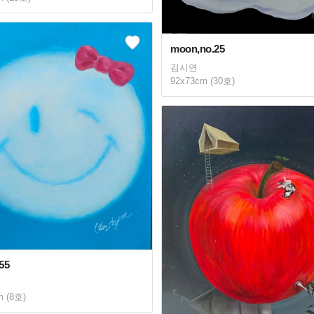
moon,no.25
김시연
92x73cm (30호)
55
m (8호)