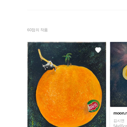
60
점의 작품
moon.n
김시연
54x65c