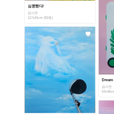
심쿵했다!
김시연
117x91cm (50호)
Dream 
김시연
53x46c