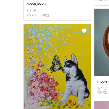
53x65c
moon,no.25
김시연
92x73cm (30호)
moon,n
김시연
73x73c