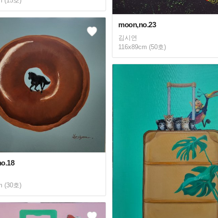
m (15호)
moon,no.23
김시연
116x89cm (50호)
o.18
m (30호)