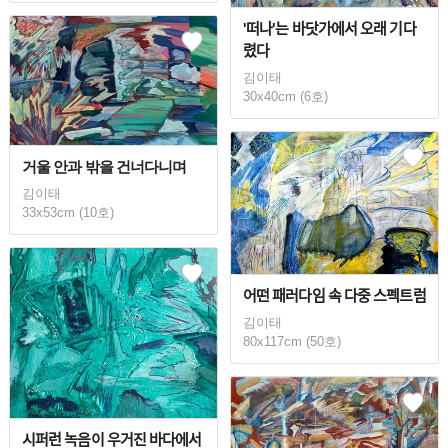
'떠나'는 바닷가에서 오래 기다
렸다
김이태
30x40cm (6호)
거울 안과 밖을 건너다니며
김이태
33x53cm (10호)
어떤 패러다임 속 다중 스펙트럼
김이태
80x117cm (50호)
시퍼런 녹음이 우거진 바다에서