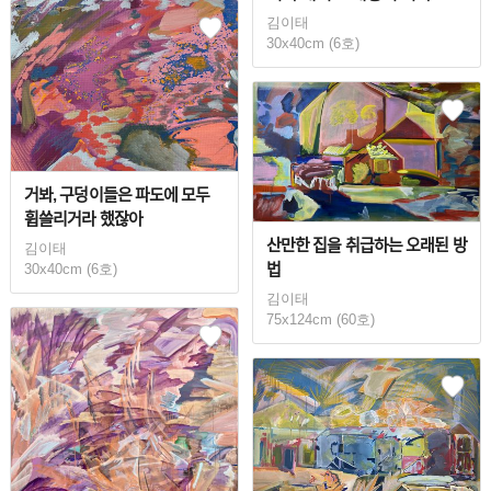
김이태
30x40cm (6호)
거봐, 구덩이들은 파도에 모두
휩쓸리거라 했잖아
산만한 집을 취급하는 오래된 방
김이태
법
30x40cm (6호)
김이태
75x124cm (60호)