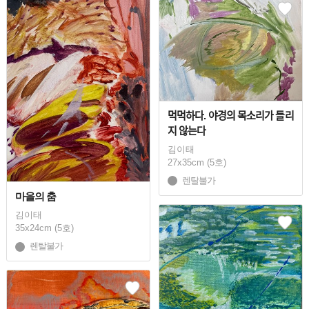
먹먹하다. 야경의 목소리가 들리
지 않는다
김이태
27x35cm (5호)
렌탈불가
마을의 춤
김이태
35x24cm (5호)
렌탈불가