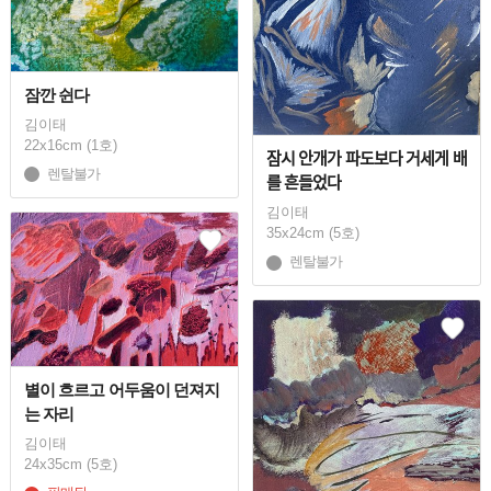
잠깐 쉰다
김이태
22x16cm (1호)
잠시 안개가 파도보다 거세게 배
렌탈불가
를 흔들었다
김이태
35x24cm (5호)
렌탈불가
별이 흐르고 어두움이 던져지
는 자리
김이태
24x35cm (5호)