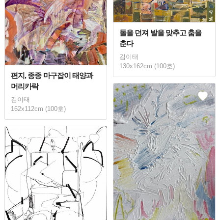
돌을 던져 발을 맞추고 춤을
춘다
김이태
130x162cm (100호)
편지, 종종 마구잡이 태양과
머리카락
김이태
162x112cm (100호)