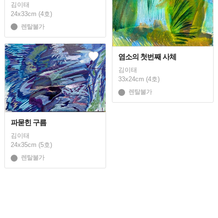
김이태
24x33cm (4호)
렌탈불가
염소의 첫번째 사체
김이태
33x24cm (4호)
렌탈불가
파묻힌 구름
김이태
24x35cm (5호)
렌탈불가