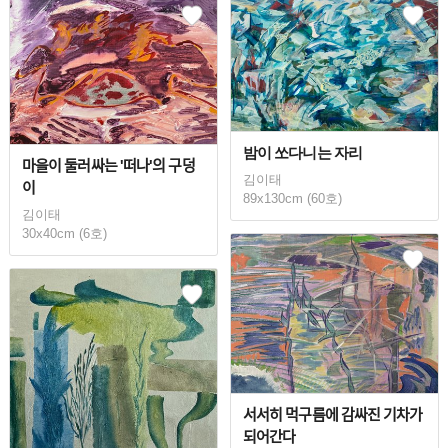
밤이 쏘다니는 자리
마을이 둘러싸는 '떠나'의 구덩
김이태
이
89x130cm (60호)
김이태
30x40cm (6호)
서서히 먹구름에 감싸진 기차가
되어간다