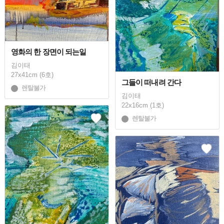
영화의 한 장면이 되는일
김이태
27x41cm (6호)
그들이 떠내려 간다
렌탈불가
김이태
22x16cm (1호)
렌탈불가