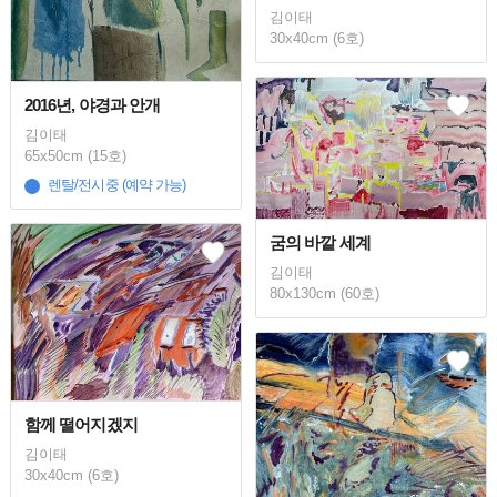
김이태
30x40cm (6호)
2016년, 야경과 안개
김이태
65x50cm (15호)
렌탈/전시중 (예약 가능)
굼의 바깥 세계
김이태
80x130cm (60호)
함께 떨어지겠지
김이태
30x40cm (6호)