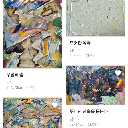
흐릿한 폭죽
김이태
45x30cm (8호)
무덤의 춤
김이태
117x73cm (50호)
무너진 진술을 듣는다
김이태
97x146cm (80호)