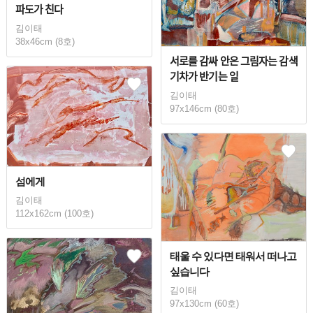
파도가 친다
김이태
38x46cm (8호)
서로를 감싸 안은 그림자는 감색
기차가 반기는 일
김이태
97x146cm (80호)
섬에게
김이태
112x162cm (100호)
태울 수 있다면 태워서 떠나고
싶습니다
김이태
97x130cm (60호)