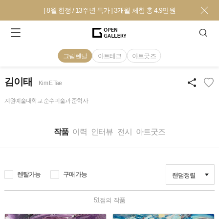
[ 8월 한정 / 13주년 특가 ] 3개월 체험 총 4.9만원
그림렌탈
아트테크
아트굿즈
김이태
Kim E Tae
계원예술대학교 순수미술과 준학사
작품
이력
인터뷰
전시
아트굿즈
렌탈가능
구매가능
랜덤정렬
51
점의 작품