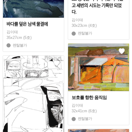
고 세번의 시도는 기록만 되었
다.
김이태
바다를 덮은 남색 물결에
30x23cm (4호)
김이태
렌탈불가
35x27cm (5호)
렌탈불가
보호를 향한 움직임
김이태
32x41cm (6호)
렌탈불가