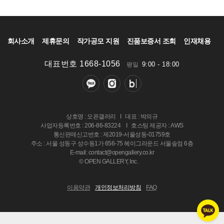
회사소개
제휴문의
작가공모 지원
진품보증서 조회
인재채용
대표번호 1668-1056
9:00 - 18:00
평일
상호명 : 오픈갤러리
I
대표 : 박의규
사업자등록번호 : 206-86-83224
I
호스팅 제공자 : AWS
통신판매신고번호 : 제2019-서울성동-01759호
주소 : 서울 성동구 성수동1가 656-75 헤이그라운드 서울숲점 6층
E-mail: contact@opengallery.co.kr
© OPEN GALLERY, Inc.
이용약관
개인정보처리방침
FAQ