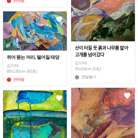
판매됨
산이 터질 듯 흙과 나무를 밟아
고개를 넘어갔다
쥐어 뜯는 머리, 떨어질 태양
김이태
김이태
35x24cm (5호)
80x130cm (60호)
렌탈불가
판매됨