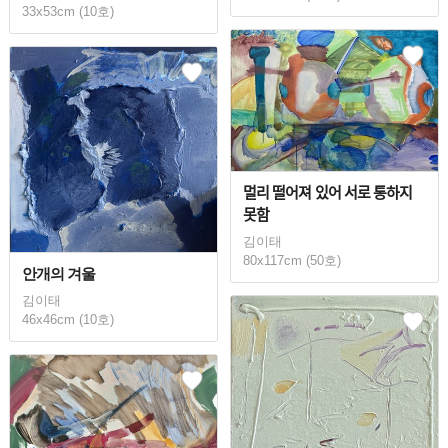
33x53cm (10호)
멀리 떨어져 있어 서로 통하지
못함
김이태
80x117cm (50호)
안개의 겨울
김이태
46x46cm (10호)