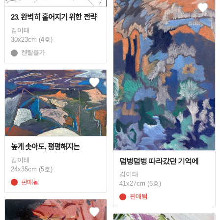
23. 완벽히 흩어지기 위한 전략
김이태
30x23cm (4호)
렌탈불가
높게 솟아도, 평평해지는
김이태
덤벙덤벙 따라갔던 기억에
24x35cm (5호)
김이태
판매됨
41x27cm (6호)
판매됨