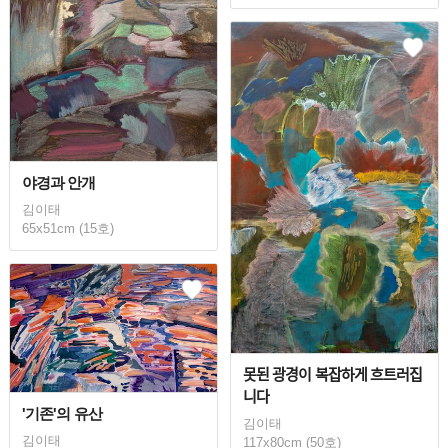
야경과 안개
김이태
65x51cm (15호)
못된 광경이 복잡하게 흐트러집
니다
'기존'의 유산
김이태
김이태
117x80cm (50호)