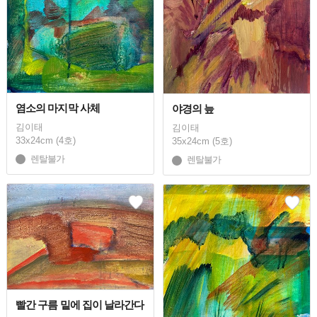
염소의 마지막 사체
야경의 늪
김이태
김이태
33x24cm (4호)
35x24cm (5호)
렌탈불가
렌탈불가
빨간 구름 밑에 집이 날라간다