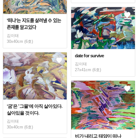
'떠나'는 지도를 살려낼 수 있는
존재를 알고있다
김이태
30x40cm (6호)
date for survive
김이태
27x41cm (6호)
‘굼’은 ’그물‘에 아직 살아있다.
살아있을 것이다.
김이태
30x40cm (6호)
비가 내리고 태양이 떠나